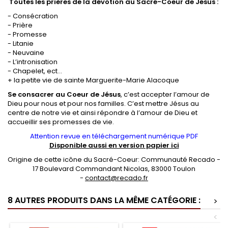
Toutes les prières de la dévotion au Sacré-Coeur de Jésus :
- Consécration
- Prière
- Promesse
- Litanie
- Neuvaine
- L’intronisation
- Chapelet, ect...
+ la petite vie de sainte Marguerite-Marie Alacoque
Se consacrer au Coeur de Jésus
, c’est accepter l’amour de
Dieu pour nous et pour nos familles. C’est mettre Jésus au
centre de notre vie et ainsi répondre à l’amour de Dieu et
accueillir ses promesses de vie.
Attention revue en téléchargement numérique PDF
Disponible aussi en version papier ici
Origine de cette icône du Sacré-Coeur: Communauté Recado -
17 Boulevard Commandant Nicolas, 83000 Toulon
-
contact@recado.fr
8 AUTRES PRODUITS DANS LA MÊME CATÉGORIE :
>
<