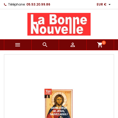

Téléphone:
05.53.20.99.86
EUR €
0



shopping_cart