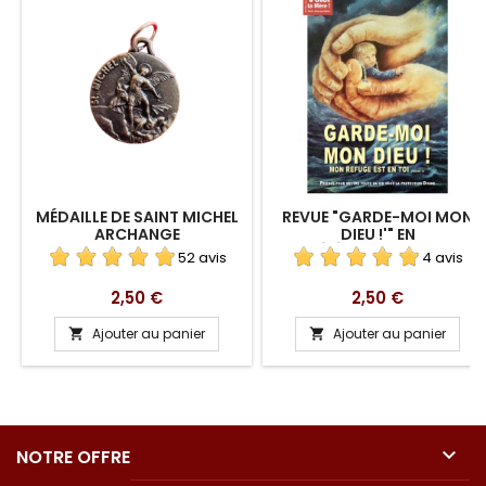
MÉDAILLE DE SAINT MICHEL
REVUE "GARDE-MOI MON
ARCHANGE
DIEU !'" EN
TÉLÉCHARGEMENT
52 avis
4 avis
Prix
Prix
2,50 €
2,50 €
Ajouter au panier
Ajouter au panier



NOTRE OFFRE