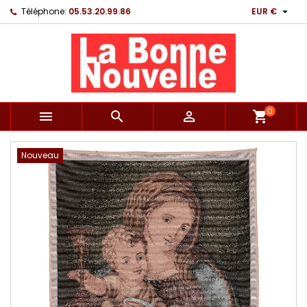

Téléphone:
05.53.20.99.86
EUR €
0



shopping_cart
Nouveau