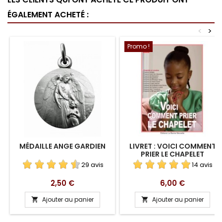
ÉGALEMENT ACHETÉ :
<
>
Promo !
MÉDAILLE ANGE GARDIEN
LIVRET : VOICI COMMENT
PRIER LE CHAPELET
29 avis
14 avis
Prix
Prix
2,50 €
6,00 €
Ajouter au panier
Ajouter au panier

