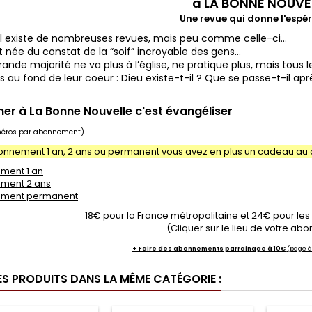
à LA BONNE NOUVE
Une revue qui donne l'espér
 il existe de nombreuses revues, mais peu comme celle-ci...
t née du constat de la “soif” incroyable des gens...
grande majorité ne va plus à l’église, ne pratique plus, mais tou
s au fond de leur coeur : Dieu existe-t-il ? Que se passe-t-il a
er à La Bonne Nouvelle c'est évangéliser
méros par abonnement)
bonnement 1 an, 2 ans ou permanent vous avez en plus un cadeau au 
ment 1 an
ment 2 ans
ement permanent
18€ pour la France métropolitaine et 24€ pour le
(Cliquer sur le lieu de votre a
+ Faire des abonnements parrainage à 10€
(page à
ES PRODUITS DANS LA MÊME CATÉGORIE :