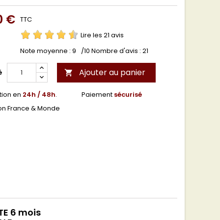
0 €
TTC
Lire les 21 avis
Note moyenne :
9
/10 Nombre d'avis :
21
Ajouter au panier
é

tion en
24h / 48h
.
Paiement
sécurisé
son France & Monde
E 6 mois