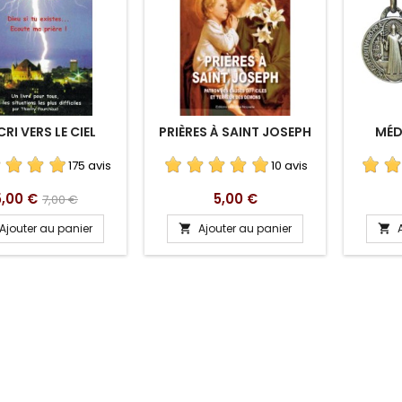
CRI VERS LE CIEL
PRIÈRES À SAINT JOSEPH
MÉD
175 avis
10 avis
rix
Prix
Prix
5,00 €
5,00 €
7,00 €
de
Ajouter au panier
Ajouter au panier


base