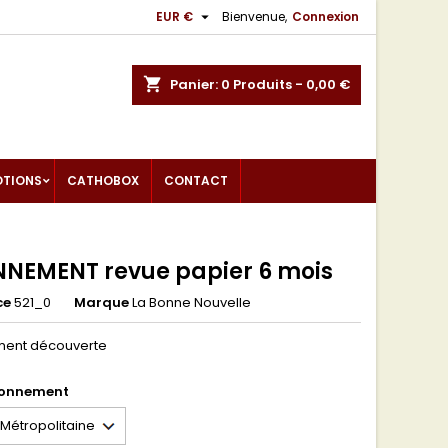

EUR €
Bienvenue,
Connexion
shopping_cart
Panier:
0
Produits - 0,00 €
OTIONS
CATHOBOX
CONTACT
NEMENT revue papier 6 mois
ce
521_0
Marque
La Bonne Nouvelle
ent découverte
bonnement