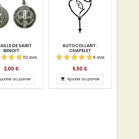
AILLE DE SAINT
AUTOCOLLANT :
CARTE 
BENOIT
CHAPELET
112 avis
6 avis
Prix
Prix
3,00 €
5,50 €
Ajouter au panier
Ajouter au panier
A

