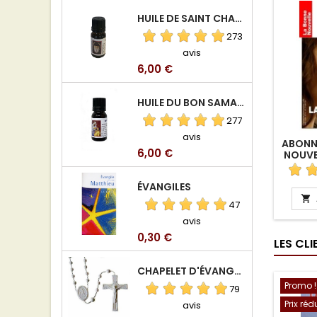
HUILE DE SAINT CHARBEL
273
avis
Prix
6,00 €
HUILE DU BON SAMARITAIN
277
avis
ABONN
Prix
6,00 €
NOUVE
ÉVANGILES

47
avis
Prix
0,30 €
LES CL
CHAPELET D'ÉVANGÉLISATION
Promo !
79
Prix réd
avis