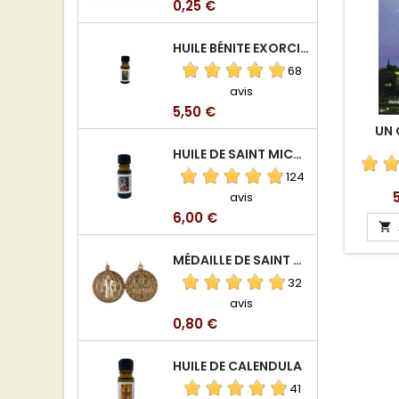
Prix
0,25 €
HUILE BÉNITE EXORCISÉE
68
avis
Prix
5,50 €
UN 
HUILE DE SAINT MICHEL ARCHANGE
124
P
avis
Prix
6,00 €

MÉDAILLE DE SAINT BENOIT EN ALUMINIUM
32
avis
Prix
0,80 €
HUILE DE CALENDULA
41