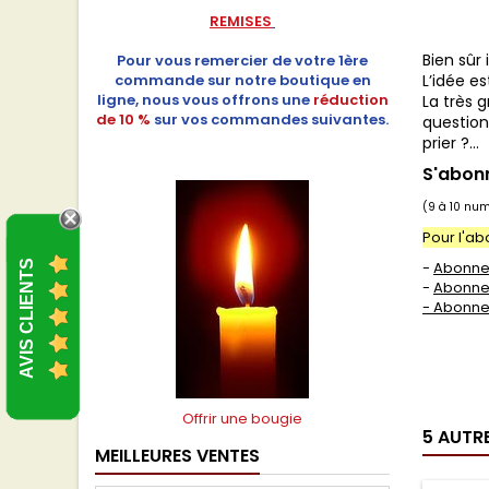
REMISES
Bien sûr
Pour vous remercier de votre 1ère
commande sur notre boutique en
L’idée es
ligne, nous vous offrons une
réduction
La très 
de 10 %
sur vos commandes suivantes.
question
prier ?...
S'abonn
(9 à 10 nu
Pour l'a
AVIS CLIENTS
-
Abonne
-
Abonne
- Abonn
Offrir une bougie
5 AUTR
MEILLEURES VENTES