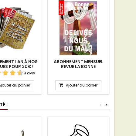
MENT 1 AN À NOS
ABONNEMENT MENSUEL
ABON
VUES POUR 30€ !
REVUE LA BONNE
PAPIER 
NOUVELLE + VOICI TA
9 avis
MÈRE
Ajouter au panier
Ajouter au panier
A


É :
<
>