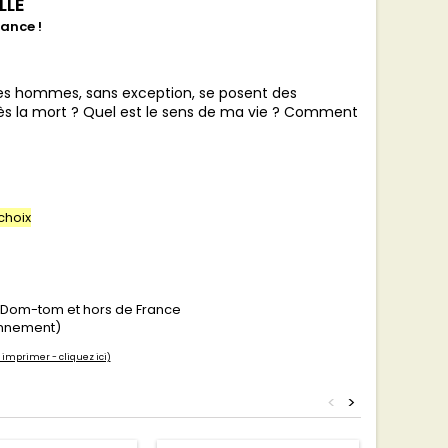
LLE
ance !
s les hommes, sans exception, se posent des
près la mort ? Quel est le sens de ma vie ? Comment
choix
s Dom-tom et hors de France
bonnement)
 imprimer - cliquez ici)
<
>