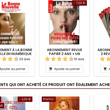
- 7,00 €
EMENT À LA BONNE
ABONNEMENT REVUE
ABONNE
LLE EN NUMÉRIQUE
PAPIER 2 ANS + UN
2 RE
CADEAU
23 avis
51 avis
Ajouter au panier
Ajouter au panier


IENTS QUI ONT ACHETÉ CE PRODUIT ONT ÉGALEMENT ACHET
- 2,00 €
Promo !
uit