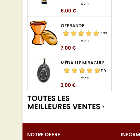
avis
Prix
6,00 €
OFFRANDE
477
avis
Prix
7,00 €
MÉDAILLE MIRACULEUSE DE VIERGE DE LA RUE DU BAC
110
avis
Prix
2,00 €
TOUTES LES
MEILLEURES VENTES

NOTRE OFFRE
INFORM