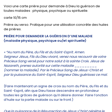
Voici une carte prière pour demande à Dieu la guérison de
toutes maladies : physique, psychique ou spirituelle.
carte 10/15 cm
Prière au verso. Pratique pour une utilisation concrète des huiles
de prières.
PRIÈRE POUR DEMANDER
LA GUÉRISON D’UNE MALADIE
(maladie physique, psychique ou/et spirituelle)
« *Au nom du Père, du Fils et du Saint-Esprit. Amen.
Seigneur Jésus, Fils du Dieu vivant, venez nous recouvrir de votre
Précieux Sang versé pour notre salut à la sainte Croix. Jésus de
Nazareth, prenez autorité sur cette maladie _________
(nommer la maladie). Par le Précieux Sang de Jésus-Christ et
par la puissance du Saint-Esprit, Seigneur Dieu guérissez ce mal.
(Faire maintenant un signe de croix au nom du Père, du Fils et du
Saint -Esprit, afin que Dieu fasse descendre en profondeur
toutes les grâces de guérison qu’il désire donner. Faire l’onction
d’huile sur la partie malade ou sur le front.)
Que la puissance de la Résurrection de Jésus-Christ pénètre le