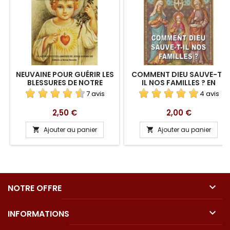
NEUVAINE POUR GUÉRIR LES
COMMENT DIEU SAUVE-T-
BLESSURES DE NOTRE
IL NOS FAMILLES ? EN
ENFANCE EN
TÉLÉCHARGEMENT
7 avis
4 avis
TÉLÉCHARGEMENT
Prix
Prix
2,50 €
2,00 €
Ajouter au panier
Ajouter au panier



NOTRE OFFRE

INFORMATIONS