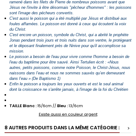
ramené dans les filets de Pierre de nombreux poissons avant que
Jésus ne l'invite à être désormais "pêcheur d'hommes" : les poissons
sont l'image des pécheurs convertis.
C'est aussi le poisson qui a été multiplié par Jésus et distribué aux
foules affamées. Le poisson est donné à ceux qui écoutent la voix
du Christ.
C'est encore un poisson, symbole du Christ, qui a abrité le prophète
Jonas pendant trois jours et trois nuits dans son ventre, le protégeant
et le déposant finalement près de Ninive pour qu'il accomplisse sa
mission.
Le poisson a besoin de l'eau pour vivre comme l'homme a besoin de
l'eau du baptême pour être sauvé. Ainsi Tertulien écrit : «N
ous
autres, petits poissons, comme notre Poisson, le Christ-Jésus, nous
naissons dans l’eau et nous ne sommes sauvés qu’en demeurant
dans l’eau
» (De Baptismo 1)
Enfin le poisson a toujours les yeux ouverts et est le seul animal
dont la croissance ne s'arrête jamais, à l'image de la foi du Chrétien
TAILLE Blanc :
15/6cm //
Bleu :
13/6cm
Existe aussi en couleur argent
8 AUTRES PRODUITS DANS LA MÊME CATÉGORIE :
>