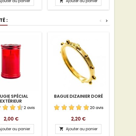
Ajouter au panier
Ajouter au panier
A


É :
<
>
UGIE SPÉCIAL
BAGUE DIZAINIER DORÉ
IMAGE
EXTÉRIEUR
MAIS
2 avis
20 avis
Prix
Prix
2,00 €
2,20 €
Ajouter au panier
Ajouter au panier
A

