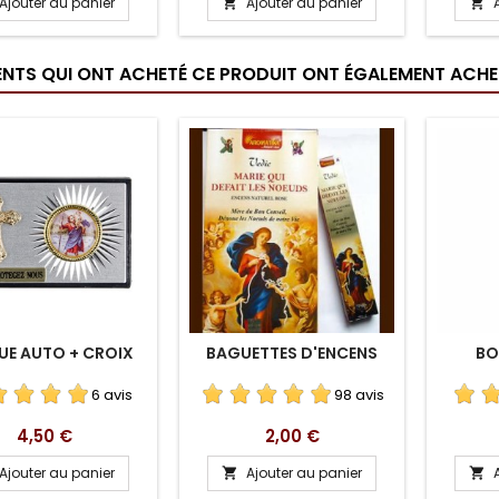
Ajouter au panier
Ajouter au panier


IENTS QUI ONT ACHETÉ CE PRODUIT ONT ÉGALEMENT ACHET
UE AUTO + CROIX
BAGUETTES D'ENCENS
BO
6 avis
98 avis
Prix
Prix
4,50 €
2,00 €
Ajouter au panier
Ajouter au panier

