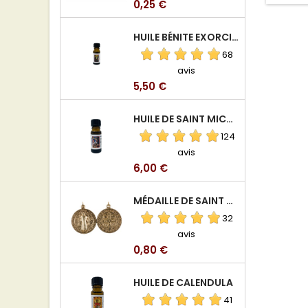
Prix
0,25 €
HUILE BÉNITE EXORCISÉE
68
avis
Prix
5,50 €
HUILE DE SAINT MICHEL ARCHANGE
124
avis
Prix
6,00 €
MÉDAILLE DE SAINT BENOIT EN ALUMINIUM
32
avis
Prix
0,80 €
HUILE DE CALENDULA
41