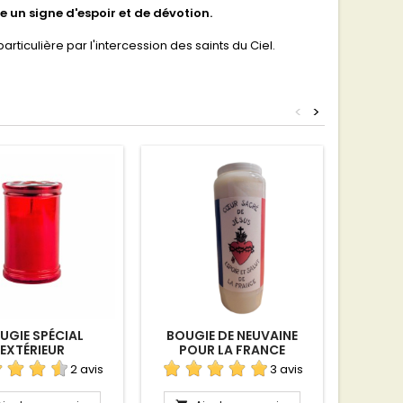
 un signe d'espoir et de dévotion.
articulière par l'intercession des saints du Ciel.
<
>
UGIE SPÉCIAL
BOUGIE DE NEUVAINE
BOUGIE 
EXTÉRIEUR
POUR LA FRANCE
2 avis
3 avis