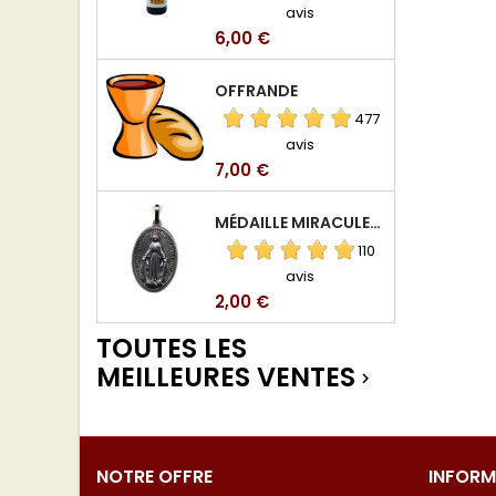
avis
Prix
6,00 €
OFFRANDE
477
avis
Prix
7,00 €
MÉDAILLE MIRACULEUSE DE VIERGE DE LA RUE DU BAC
110
avis
Prix
2,00 €
TOUTES LES
MEILLEURES VENTES

NOTRE OFFRE
INFORM