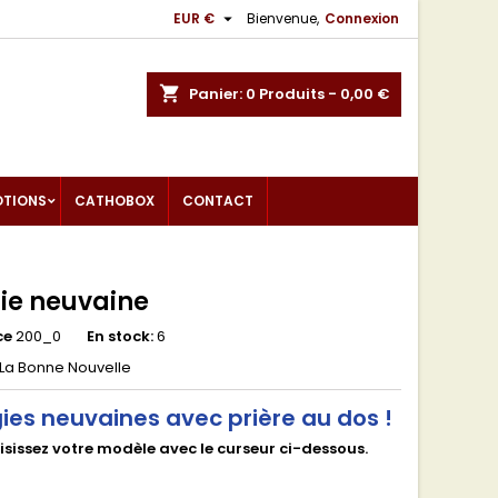

EUR €
Bienvenue,
Connexion
shopping_cart
Panier:
0
Produits - 0,00 €
OTIONS
CATHOBOX
CONTACT
ie neuvaine
ce
200_0
En stock:
6
La Bonne Nouvelle
ies neuvaines avec prière au dos !
sissez votre modèle avec le curseur ci-dessous.