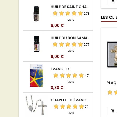

HUILE DE SAINT CHARBEL
273
LES CL
avis
Prix
6,00 €
HUILE DU BON SAMARITAIN
277
avis
Prix
6,00 €
ÉVANGILES
47
avis
PLAQ
Prix
0,30 €
CHAPELET D'ÉVANGÉLISATION
79

avis