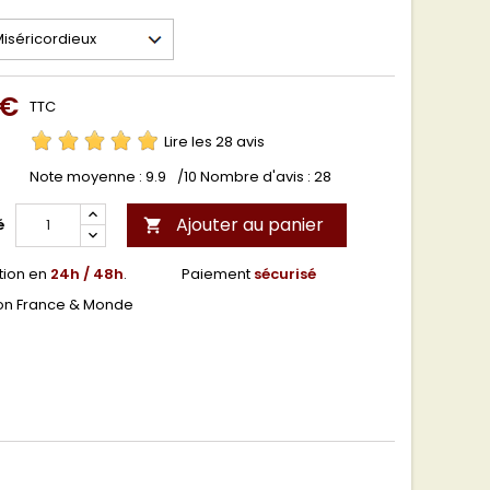
 €
TTC
Lire les 28 avis
Note moyenne :
9.9
/10 Nombre d'avis :
28
Ajouter au panier
é

tion en
24h / 48h
.
Paiement
sécurisé
son France & Monde