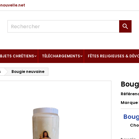
ouvelle.net

BJETS CHRÉTIENS
TÉLÉCHARGEMENTS
FÊTES RELIGIEUSES & DÉV
s
Bougie neuvaine
Boug
Référen
Marque
Boug
Choi