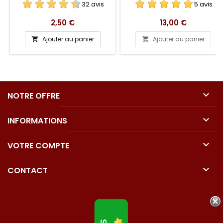
32 avis
5 avis
Prix
Prix
2,50 €
13,00 €
Ajouter au panier
Ajouter au panier



NOTRE OFFRE

INFORMATIONS

VOTRE COMPTE

CONTACT