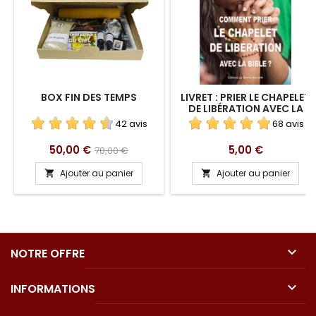
BOX FIN DES TEMPS
LIVRET : PRIER LE CHAPELET
DE LIBÉRATION AVEC LA
BIBLE
42 avis
68 avis
Prix
Prix
Prix
50,00 €
5,00 €
70,00 €
de
Ajouter au panier
Ajouter au panier


base

NOTRE OFFRE

INFORMATIONS