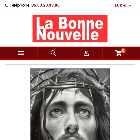

Téléphone:
05.53.20.99.86
EUR €
0



shopping_cart