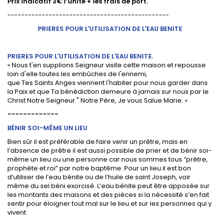
Prix indicatif 3€ l’unité + les frais de port.
-----------------------------------------------
PRIERES POUR L'UTILISATION DE L'EAU BENITE
PRIERES POUR L'UTILISATION DE L'EAU BENITE.
« Nous t'en supplions Seigneur visite cette maison et repousse
loin d'elle toutes les embûches de l'ennemi,
que Tes Saints Anges viennent l'habiter pour nous garder dans
la Paix et que Ta bénédiction demeure à jamais sur nous par le
Christ Notre Seigneur." Notre Père, Je vous Salue Marie. »
-------------
BÉNIR SOI-MÊME UN LIEU
Bien sûr il est préférable de faire venir un prêtre, mais en
l’absence de prêtre il est aussi possible de prier et de bénir soi-
même un lieu ou une personne car nous sommes tous “prêtre,
prophète et roi” par notre baptême. Pour un lieu il est bon
d’utiliser de l’eau bénite ou de l’huile de saint Joseph, voir
même du sel béni exorcisé. L’eau bénite peut être apposée sur
les montants des maisons et des pièces si la nécessité s’en fait
sentir pour éloigner tout mal sur le lieu et sur les personnes qui y
vivent.