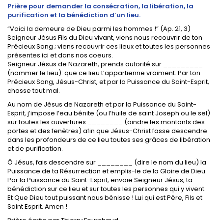
Prière pour demander la consécration, la libération, la
purification et la bénédiction d’un lieu.
“Voici la demeure de Dieu parmi les hommes !” (Ap. 21, 3)
Seigneur Jésus Fils du Dieu vivant, viens nous recouvrir de ton
Précieux Sang ; viens recouvrir ces lieux et toutes les personnes
présentes ici et dans nos coeurs.
Seigneur Jésus de Nazareth, prends autorité sur _________
(nommer le lieu): que ce lieu t’appartienne vraiment. Par ton
Précieux Sang, Jésus-Christ, et par la Puissance du Saint-Esprit,
chasse tout mal.
Au nom de Jésus de Nazareth et par la Puissance du Saint-
Esprit, j’impose l’eau bénite (ou l’huile de saint Joseph ou le sel)
sur toutes les ouvertures ________ (oindre les montants des
portes et des fenêtres) afin que Jésus-Christ fasse descendre
dans les profondeurs de ce lieu toutes ses grâces de libération
et de purification.
Ô Jésus, fais descendre sur ________ (dire le nom du lieu) la
Puissance de ta Résurrection et emplis-le de la Gloire de Dieu.
Par la Puissance du Saint-Esprit, envoie Seigneur Jésus, ta
bénédiction sur ce lieu et sur toutes les personnes qui y vivent.
Et Que Dieu tout puissant nous bénisse ! Lui qui est Père, Fils et
Saint Esprit. Amen !