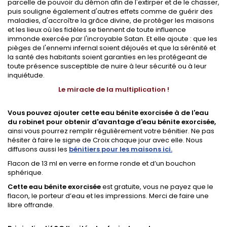
parcelle de pouvoir du démon afin de l'extirper et de le chasser,
puis souligne également d'autres effets comme de guérir des
maladies, d'accroître la grâce divine, de protéger les maisons
et les lieux où les fidèles se tiennent de toute influence
immonde exercée par l'incroyable Satan. Et elle ajoute : que les
pièges de l'ennemi infernal soient déjoués et que la sérénité et
la santé des habitants soient garanties en les protégeant de
toute présence susceptible de nuire à leur sécurité ou à leur
inquiétude.
Le miracle de la multiplication !
Vous pouvez ajouter cette eau bénite exorcisée à de l'eau
du robinet pour obtenir d'avantage d'eau bénite exorcisée,
ainsi vous pourrez remplir régulièrement votre bénitier. Ne pas
hésiter à faire le signe de Croix chaque jour avec elle. Nous
diffusons aussi les
bénitiers pour les maisons ici.
Flacon de 13 ml en verre en forme ronde et d’un bouchon
sphérique.
Cette eau bénite exorcisée
est gratuite, vous ne payez que le
flacon, le porteur d’eau et les impressions.
Merci de faire une
libre offrande.