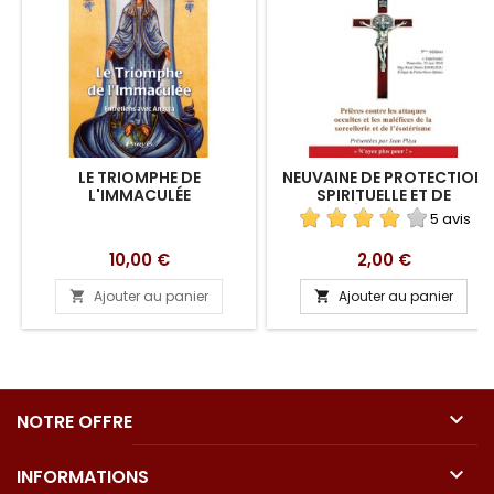
LE TRIOMPHE DE
NEUVAINE DE PROTECTION
L'IMMACULÉE
SPIRITUELLE ET DE
LIBÉRATION EN
5 avis
TÉLÉCHARGEMENT
Prix
Prix
10,00 €
2,00 €
Ajouter au panier
Ajouter au panier



NOTRE OFFRE

INFORMATIONS