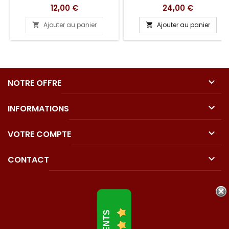
Prix
Prix
12,00 €
24,00 €
Ajouter au panier
Ajouter au panier



NOTRE OFFRE

INFORMATIONS

VOTRE COMPTE

CONTACT