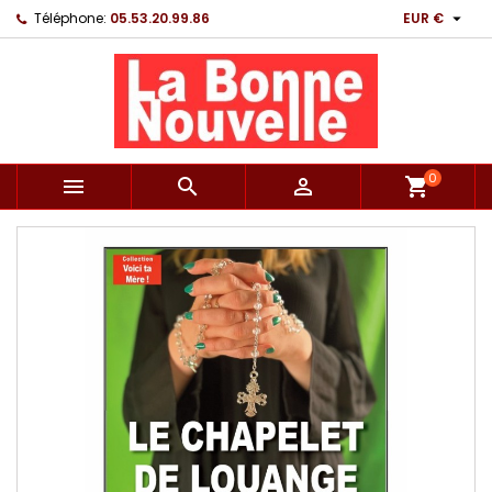

Téléphone:
05.53.20.99.86
EUR €
0



shopping_cart