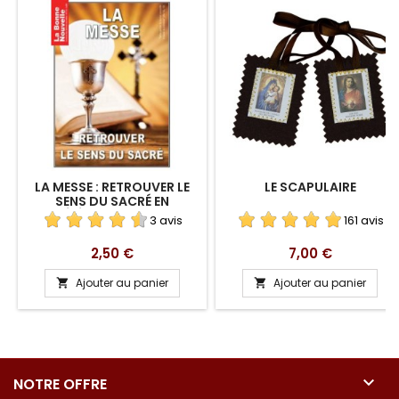
LA MESSE : RETROUVER LE
LE SCAPULAIRE
SENS DU SACRÉ EN
TÉLÉCHARGEMENT
3 avis
161 avis
Prix
Prix
2,50 €
7,00 €
Ajouter au panier
Ajouter au panier



NOTRE OFFRE