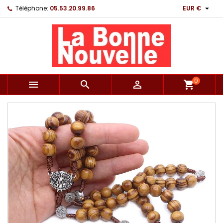

Téléphone:
05.53.20.99.86
EUR €
0



shopping_cart