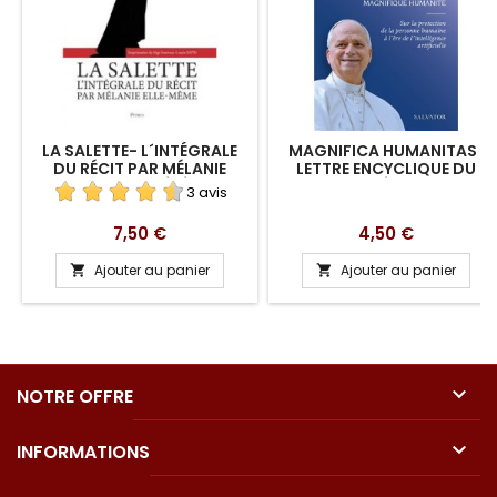
LA SALETTE- L´INTÉGRALE
MAGNIFICA HUMANITAS :
DU RÉCIT PAR MÉLANIE
LETTRE ENCYCLIQUE DU
ELLE-MÊME SOCIÉTÉ SAINT-
PAPE LÉON XIV
3 avis
AUGUSTIN
Prix
Prix
7,50 €
4,50 €
Ajouter au panier
Ajouter au panier



NOTRE OFFRE

INFORMATIONS