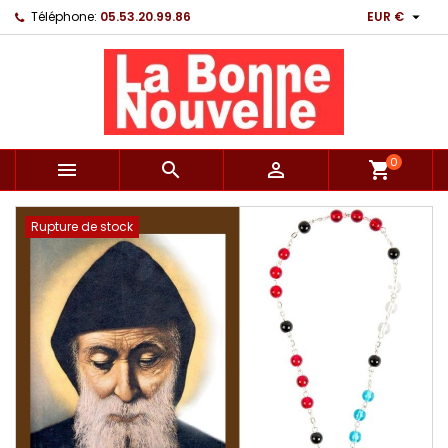

Téléphone:
05.53.20.99.86
EUR €
0



shopping_cart
Rupture de stock