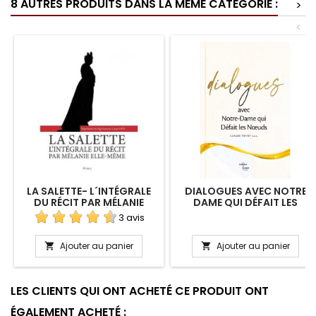
8 AUTRES PRODUITS DANS LA MÊME CATÉGORIE :
>
<
LA SALETTE- L´INTÉGRALE
DIALOGUES AVEC NOTRE
DU RÉCIT PAR MÉLANIE
DAME QUI DÉFAIT LES
ELLE-MÊME SOCIÉTÉ SAINT-
NOEUDS
3 avis
AUGUSTIN
Ajouter au panier
Ajouter au panier


LES CLIENTS QUI ONT ACHETÉ CE PRODUIT ONT
ÉGALEMENT ACHETÉ :