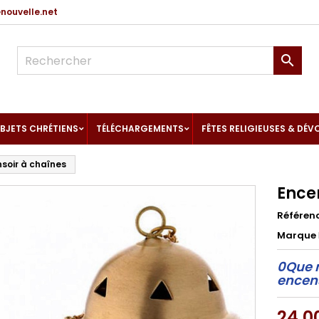
ouvelle.net

BJETS CHRÉTIENS
TÉLÉCHARGEMENTS
FÊTES RELIGIEUSES & DÉV
soir à chaînes
Ence
Référen
Marque
0Que m
encens
24,0