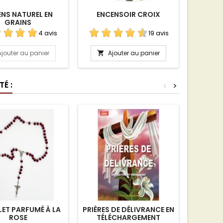
NS NATUREL EN
ENCENSOIR CROIX
SP
GRAINS
4 avis
19 avis
Ajouter au panier
Ajouter au panier
A


É :
<
>
ET PARFUMÉ À LA
PRIÈRES DE DÉLIVRANCE EN
LIVR
ROSE
TÉLÉCHARGEMENT
SA