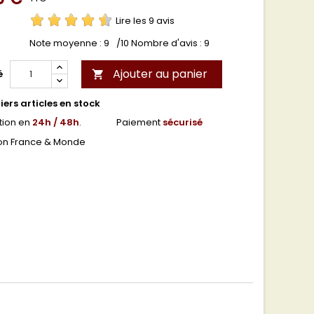
Lire les 9 avis
Note moyenne :
9
/10 Nombre d'avis :
9
Ajouter au panier
é

ers articles en stock
tion en
24h / 48h
.
Paiement
sécurisé
son France & Monde