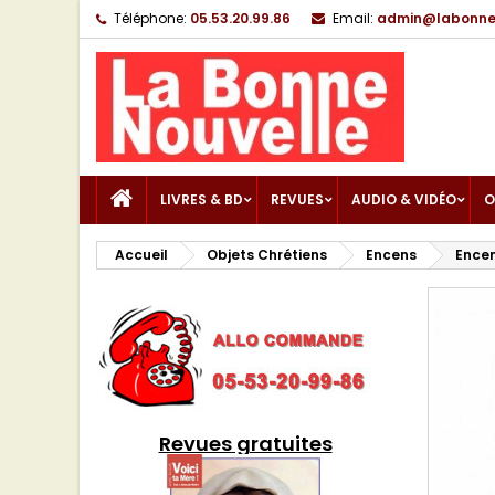
Téléphone:
05.53.20.99.86
Email:
admin@labonnen
LIVRES & BD
REVUES
AUDIO & VIDÉO
O
Accueil
Objets Chrétiens
Encens
Encen
Revues gratuites