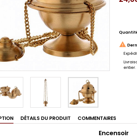
Quantit

Derni
Expédi
Livrai
entier.
PTION
DÉTAILS DU PRODUIT
COMMENTAIRES
Encensoir