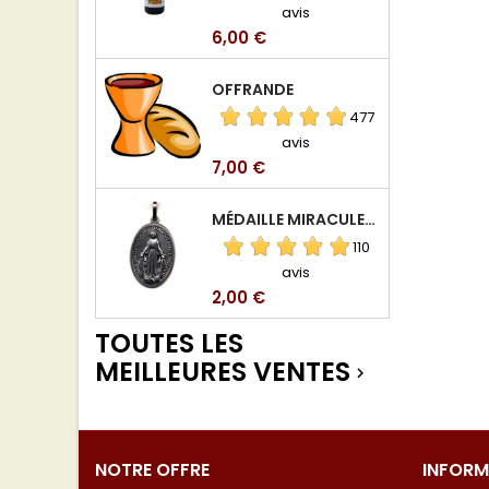
avis
Prix
6,00 €
OFFRANDE
477
avis
Prix
7,00 €
MÉDAILLE MIRACULEUSE DE VIERGE DE LA RUE DU BAC
110
avis
Prix
2,00 €
TOUTES LES
MEILLEURES VENTES

NOTRE OFFRE
INFORM