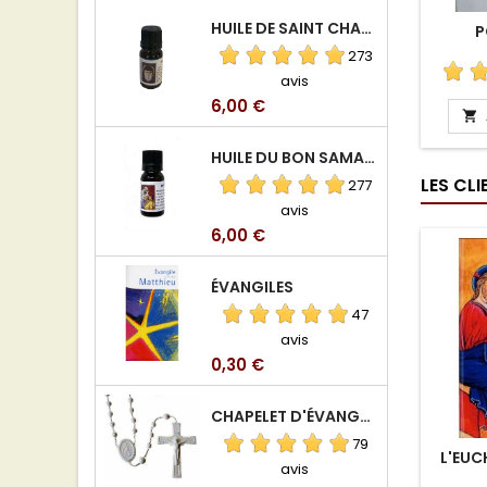
HUILE DE SAINT CHARBEL
P
273
avis
Prix
6,00 €

HUILE DU BON SAMARITAIN
LES CL
277
avis
Prix
6,00 €
ÉVANGILES
47
avis
Prix
0,30 €
CHAPELET D'ÉVANGÉLISATION
79
L'EUC
avis