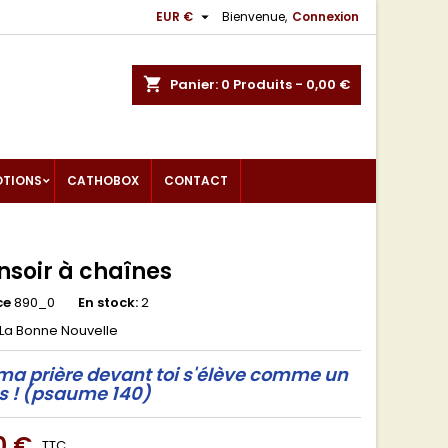

EUR €
Bienvenue,
Connexion
shopping_cart
Panier:
0
Produits - 0,00 €
OTIONS
CATHOBOX
CONTACT
nsoir à chaînes
ce
890_0
En stock:
2
La Bonne Nouvelle
a prière devant toi s'élève comme un
 !
(psaume 140)
0 €
TTC