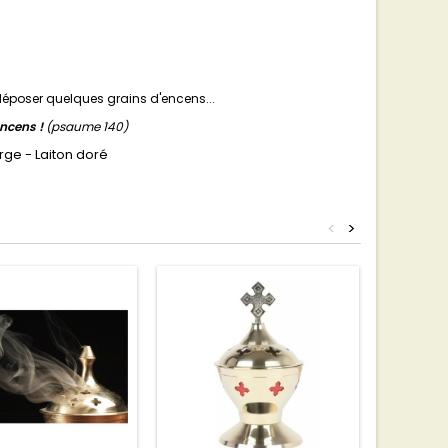
e déposer quelques grains d'encens...
ncens !
(psaume 140)
rge - Laiton doré
<
>