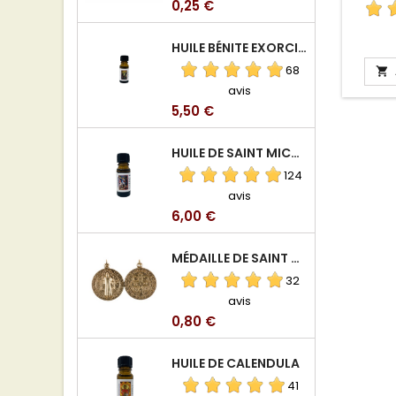
Prix
0,25 €
HUILE BÉNITE EXORCISÉE
68

avis
Prix
5,50 €
HUILE DE SAINT MICHEL ARCHANGE
124
avis
Prix
6,00 €
MÉDAILLE DE SAINT BENOIT EN ALUMINIUM
32
avis
Prix
0,80 €
HUILE DE CALENDULA
41