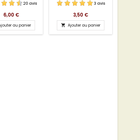
20 avis
3 avis
Prix
Prix
6,00 €
3,50 €
Ajouter au panier
Ajouter au panier
A

