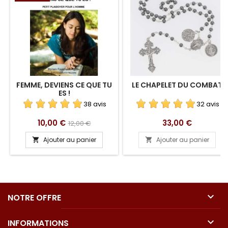
FEMME, DEVIENS CE QUE TU
LE CHAPELET DU COMBAT
ES !
38 avis
32 avis
Prix
Prix
Prix
10,00 €
33,00 €
12,00 €
de
Ajouter au panier
Ajouter au panier


base

NOTRE OFFRE

INFORMATIONS