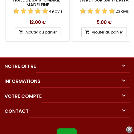
MADELEINE
49 avis
23 avis
Prix
Prix
12,00 €
5,00 €
Ajouter au panier
Ajouter au panier



NOTRE OFFRE

INFORMATIONS

VOTRE COMPTE

CONTACT