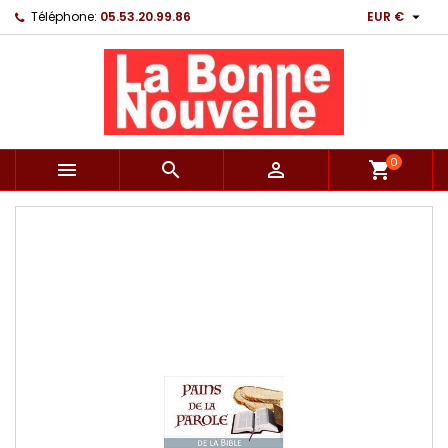

Téléphone:
05.53.20.99.86
EUR €
0



shopping_cart