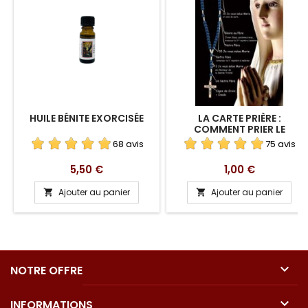
HUILE BÉNITE EXORCISÉE
LA CARTE PRIÈRE :
COMMENT PRIER LE
CHAPELET ?
68 avis
75 avis
Prix
Prix
5,50 €
1,00 €
Ajouter au panier
Ajouter au panier



NOTRE OFFRE

INFORMATIONS