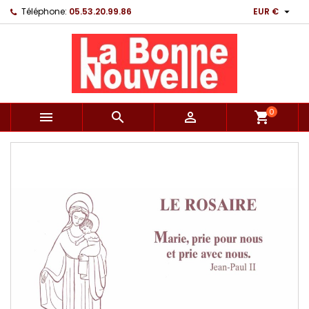

Téléphone:
05.53.20.99.86
EUR €
0



shopping_cart