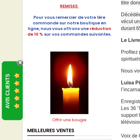
titre do
REMISES
Décédée 
Pour vous remercier de votre 1ère
vécut un
commande sur notre boutique en
ligne, nous vous offrons une
réduction
durant 6
de 10 %
sur vos commandes suivantes.
Le Livre
Profitez
spiritue
Nous vo
AVIS CLIENTS
Luisa P
l’incarna
Enregist
Les 36 "
support 
Offrir une bougie
télévisi
MEILLEURES VENTES
Voix de C