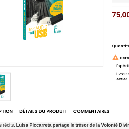
75,0
Quantit

Derni
Expédi
Livrai
entier.
PTION
DÉTAILS DU PRODUIT
COMMENTAIRES
 récits,
Luisa Piccarreta partage le trésor de la Volonté Divi