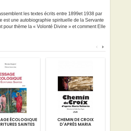
ssemblent les textes écrits entre 1899et 1938 par
e est une autobiographie spirituelle de la Servante
nt pour thème la « Volonté Divine » et comment Elle
<
>
SAGE ÉCOLOGIQUE
CHEMIN DE CROIX
LA 
CRITURES SAINTES
D'APRÈS MARIA
VALTORTA