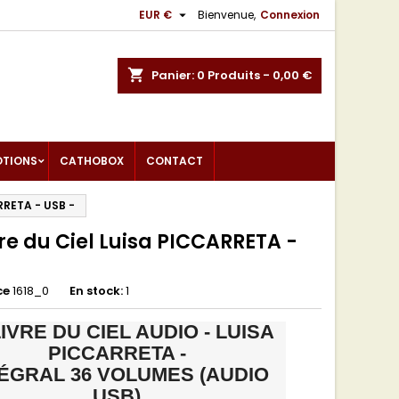

EUR €
Bienvenue,
Connexion
shopping_cart
Panier:
0
Produits - 0,00 €
OTIONS
CATHOBOX
CONTACT
ARRETA - USB -
vre du Ciel Luisa PICCARRETA -
-
ce
1618_0
En stock:
1
LIVRE DU CIEL AUDIO - LUISA
PICCARRETA -
ÉGRAL 36 VOLUMES (AUDIO
USB)