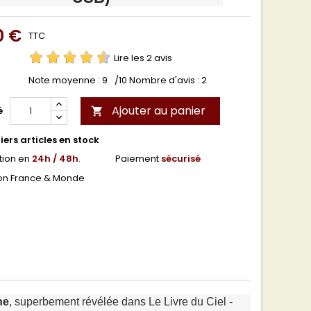
0 €
TTC
Lire les 2 avis
Note moyenne :
9
/10 Nombre d'avis :
2
Ajouter au panier
é

ers articles en stock
tion en
24h / 48h
.
Paiement
sécurisé
son France & Monde
ne
, superbement révélée dans Le Livre du Ciel -