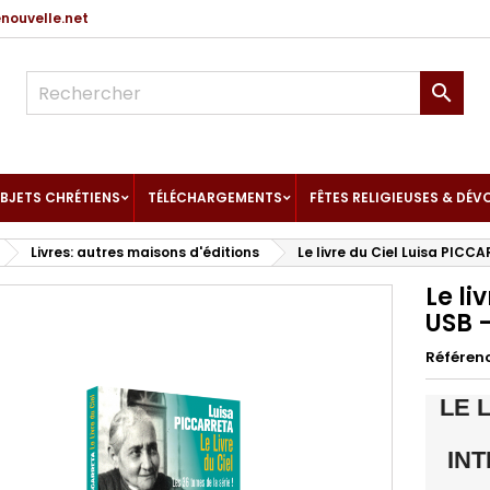
ouvelle.net

BJETS CHRÉTIENS
TÉLÉCHARGEMENTS
FÊTES RELIGIEUSES & DÉV
Livres: autres maisons d'éditions
Le livre du Ciel Luisa PICC
Le li
USB 
Référen
LE 
INT