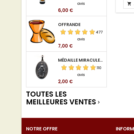
avis

Prix
6,00 €
OFFRANDE
477
avis
Prix
7,00 €
MÉDAILLE MIRACULEUSE DE VIERGE DE LA RUE DU BAC
110
avis
Prix
2,00 €
TOUTES LES
MEILLEURES VENTES

NOTRE OFFRE
INFORM