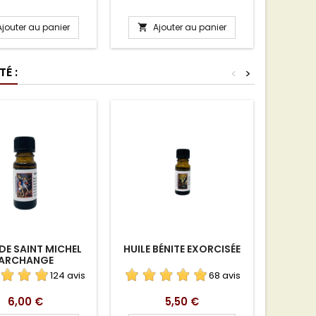
Ajouter au panier
Ajouter au panier
A


É :
<
>
 DE SAINT MICHEL
HUILE BÉNITE EXORCISÉE
LA B
ARCHANGE
124 avis
68 avis
Prix
Prix
6,00 €
5,50 €