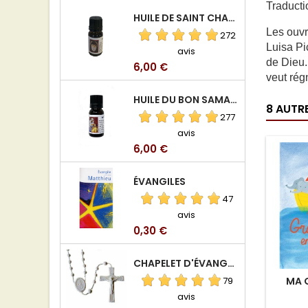
Traducti
HUILE DE SAINT CHARBEL
Les ouv
272
Luisa Pi
avis
de Dieu.
Prix
6,00 €
veut rég
HUILE DU BON SAMARITAIN
8 AUTR
277
avis
Prix
6,00 €
ÉVANGILES
47
avis
Prix
0,30 €
CHAPELET D'ÉVANGÉLISATION
79
MA G
avis