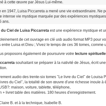
nné à cette œuvre par Jésus Lui-même.
en 1947, Luisa Piccarreta a mené une vie extraordinaire. Ne po
e intense vie mystique marquée par des expériences mystiques p
5 ans.
 du Ciel de Luisa Piccarreta
est une expérience mystique et u
 pleinement de cet ouvrage en clé usb audio format MP3 pour vo
ls entre Luisa et Dieu ; Vivez le temps de ces 36 tomes, comme 
us proposons également de poursuivre votre
lecture spirituelle
iccarreta
souhaitant se préparer à la nativité de Jésus, écrit un
tion.
rement audio des trente-six tomes "Le livre du Ciel" de Louisa 
livres du Ciel", la totalité de son œuvre d'une richesse inouïe à 
USB?: maison, voiture, tablette, téléphone,
on + livret table des matières. 180 heures d'enregistrement.
laire B. et à la technique, Isabelle B.