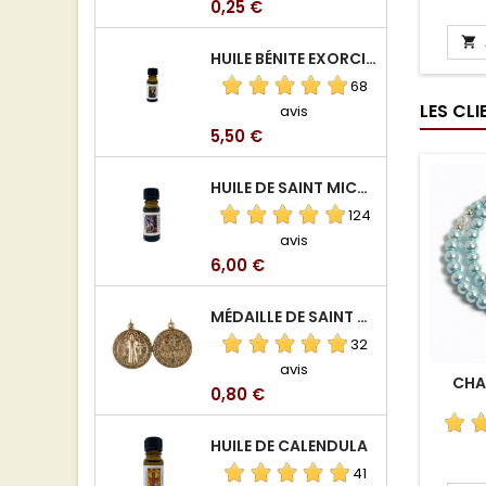
Prix
0,25 €

HUILE BÉNITE EXORCISÉE
68
LES CL
avis
Prix
5,50 €
HUILE DE SAINT MICHEL ARCHANGE
124
avis
Prix
6,00 €
MÉDAILLE DE SAINT BENOIT EN ALUMINIUM
32
avis
CHA
Prix
0,80 €
HUILE DE CALENDULA
41