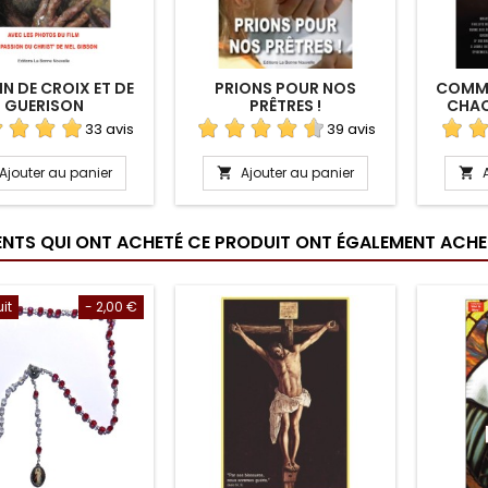
N DE CROIX ET DE
PRIONS POUR NOS
COMME
GUERISON
PRÊTRES !
CHAO
DA
33 avis
39 avis
Ajouter au panier
Ajouter au panier


IENTS QUI ONT ACHETÉ CE PRODUIT ONT ÉGALEMENT ACHET
uit
- 2,00 €