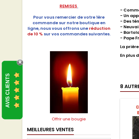
REMISES
- Commen
- Un appe
Pour vous remercier de votre 1ère
- Des té
commande sur notre boutique en
- Neuvai
ligne, nous vous offrons une
réduction
- Bartol
de 10 %
sur vos commandes suivantes.
- Pape F
La prièr
En plus 
AVIS CLIENTS
8 AUTR
Offrir une bougie
MEILLEURES VENTES