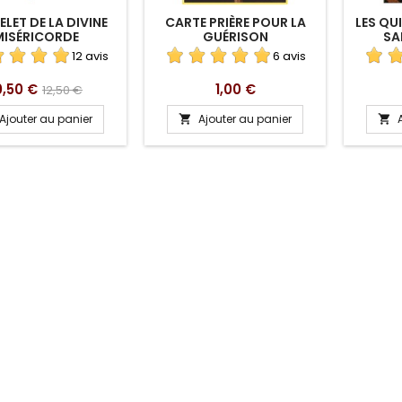
LET DE LA DIVINE
CARTE PRIÈRE POUR LA
LES QU
MISÉRICORDE
GUÉRISON
SA
12 avis
6 avis
ix
Prix
Prix
0,50 €
1,00 €
12,50 €
de
Ajouter au panier
Ajouter au panier


base