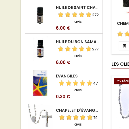
HUILE DE SAINT CHARBEL
272
avis
CHEMI
Prix
6,00 €
HUILE DU BON SAMARITAIN

277
avis
Prix
6,00 €
LES CL
ÉVANGILES
Prix réd
47
avis
Prix
0,30 €
CHAPELET D'ÉVANGÉLISATION
79
avis