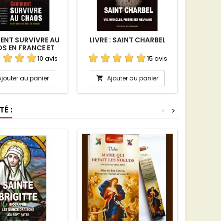
NT SURVIVRE AU
LIVRE : SAINT CHARBEL
PRIÈRES
S EN FRANCE ET
NS LE MONDE
10 avis
15 avis
Ajouter au panier
Ajouter au panier
A


É :
<
>