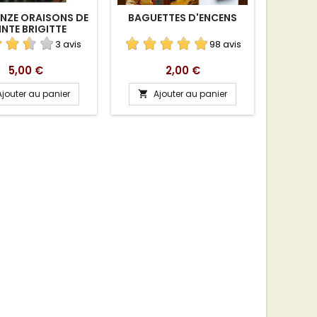
INZE ORAISONS DE
BAGUETTES D'ENCENS
LA LIS
INTE BRIGITTE
TÉL
3 avis
98 avis
Prix
Prix
5,00 €
2,00 €
Ajouter au panier
Ajouter au panier
A

