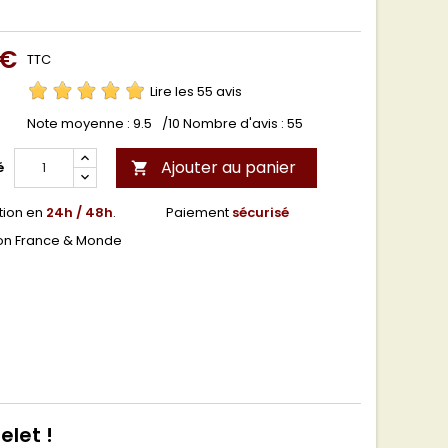
 €
TTC
Lire les 55 avis
Note moyenne :
9.5
/10 Nombre d'avis :
55
Ajouter au panier
é

tion en
24h / 48h
.
Paiement
sécurisé
son France & Monde
elet !