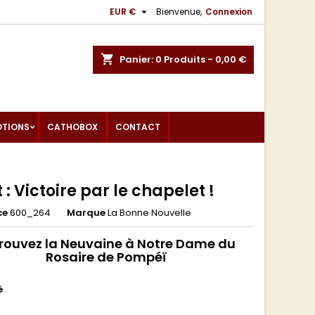

EUR €
Bienvenue,
Connexion
shopping_cart
Panier:
0
Produits - 0,00 €
OTIONS
CATHOBOX
CONTACT
t : Victoire par le chapelet !
ce
600_264
Marque
La Bonne Nouvelle
rouvez la
Neuvaine à Notre Dame du
Rosaire de Pompéï
é