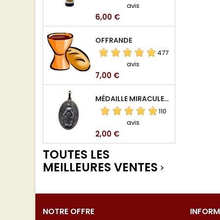
avis
Prix
6,00 €
OFFRANDE
477
avis
Prix
7,00 €
MÉDAILLE MIRACULEUSE DE VIERGE DE LA RUE DU BAC
110
avis
Prix
2,00 €
TOUTES LES
MEILLEURES VENTES

NOTRE OFFRE
INFORM