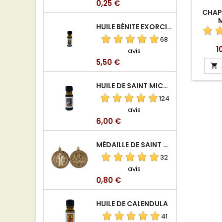
Prix
0,25 €
CHAPE
HUILE BÉNITE EXORCISÉE
68
Pr
1
avis
Prix
5,50 €

HUILE DE SAINT MICHEL ARCHANGE
124
avis
Prix
6,00 €
MÉDAILLE DE SAINT BENOIT EN ALUMINIUM
32
avis
Prix
0,80 €
HUILE DE CALENDULA
41