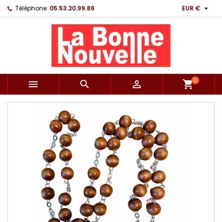

Téléphone:
05.53.20.99.86
EUR €
0



shopping_cart