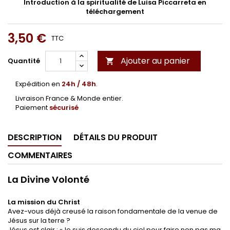
Introduction à la spiritualité de Luisa Piccarreta en
téléchargement
3,50 €
TTC
Ajouter au panier
Quantité

Expédition en
24h / 48h
.
Livraison France & Monde entier.
Paiement
sécurisé
DESCRIPTION
DÉTAILS DU PRODUIT
COMMENTAIRES
La Divine Volonté
La mission du Christ
Avez-vous déjà creusé la raison fondamentale de la venue de
Jésus sur la terre ?
Jésus est clair : «Je suis descendu du ciel pour faire non pas ma