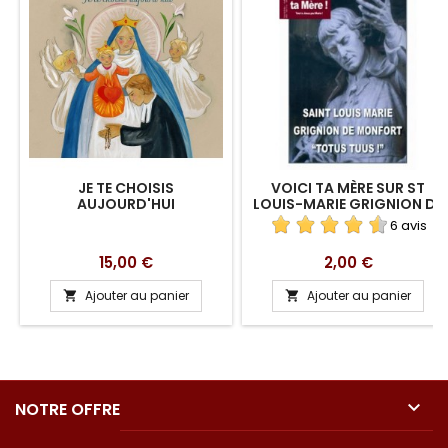
JE TE CHOISIS
VOICI TA MÈRE SUR ST
AUJOURD'HUI
LOUIS-MARIE GRIGNION DE
MONTFORT EN
6 avis
TÉLÉCHARGEMENT
Prix
Prix
15,00 €
2,00 €
Ajouter au panier
Ajouter au panier



NOTRE OFFRE