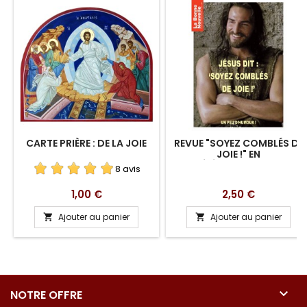
CARTE PRIÈRE : DE LA JOIE
REVUE "SOYEZ COMBLÉS DE
JOIE !" EN
TÉLÉCHARGEMENT
8 avis
Prix
Prix
1,00 €
2,50 €
Ajouter au panier
Ajouter au panier



NOTRE OFFRE