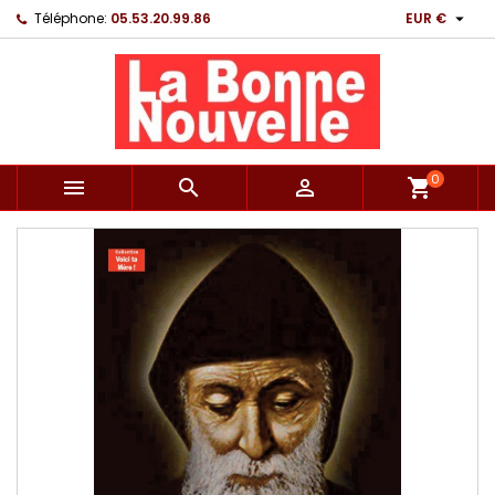

Téléphone:
05.53.20.99.86
EUR €
0



shopping_cart