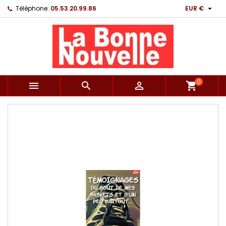

Téléphone:
05.53.20.99.86
EUR €
0



shopping_cart