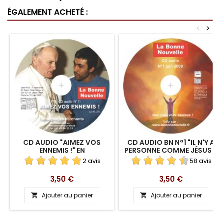
ÉGALEMENT ACHETÉ :
<
>
CD AUDIO "AIMEZ VOS
CD AUDIO BN N°1 "IL N'Y A
ENNEMIS !" EN
PERSONNE COMME JÉSUS !"
TÉLÉCHARGEMENT
EN TÉLÉCHARGEMENT
2 avis
58 avis
Prix
Prix
3,50 €
3,50 €
Ajouter au panier
Ajouter au panier

