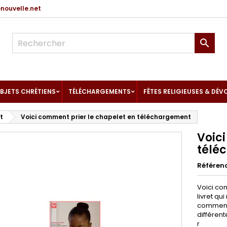
ouvelle.net

BJETS CHRÉTIENS
TÉLÉCHARGEMENTS
FÊTES RELIGIEUSES & DÉV
t
Voici comment prier le chapelet en téléchargement
Voic
télé
Référen
Voici co
livret qu
comment p
différent
r