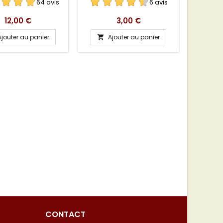
64 avis
6 avis
Prix
Prix
12,00 €
3,00 €
Ajouter au panier
Ajouter au panier
A


CONTACT