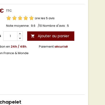
 €
TTC
Lire les 5 avis
Note moyenne :
9.6
/10 Nombre d'avis :
5
Ajouter au panier
é

tion en
24h / 48h
.
Paiement
sécurisé
son France & Monde
 chapelet