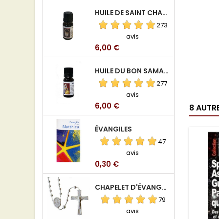
HUILE DE SAINT CHARBEL
273
avis
Prix
6,00 €
HUILE DU BON SAMARITAIN
277
avis
Prix
6,00 €
8 AUTR
ÉVANGILES
47
avis
Prix
0,30 €
CHAPELET D'ÉVANGÉLISATION
79
avis