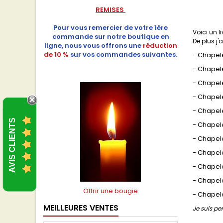
REMISES
Pour vous remercier de votre 1ère
Voici un l
commande sur notre boutique en
De plus j'
ligne, nous vous offrons une
réduction
de 10 %
sur vos commandes suivantes.
- Chapele
- Chapele
- Chapele
- Chapel
- Chapel
AVIS CLIENTS
- Chapele
- Chapele
- Chapele
- Chapele
- Chapel
Offrir une bougie
- Chapele
MEILLEURES VENTES
Je suis pe