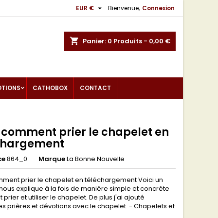

EUR €
Bienvenue,
Connexion
shopping_cart
Panier:
0
Produits - 0,00 €
OTIONS
CATHOBOX
CONTACT
i comment prier le chapelet en
chargement
ce
864_0
Marque
La Bonne Nouvelle
mment prier le chapelet en téléchargement Voici un
i nous explique à la fois de manière simple et concrète
rier et utiliser le chapelet. De plus j'ai ajouté
es prières et dévotions avec le chapelet. - Chapelets et