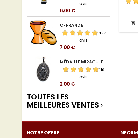
avis
Prix
6,00 €

OFFRANDE
477
avis
Prix
7,00 €
MÉDAILLE MIRACULEUSE DE VIERGE DE LA RUE DU BAC
110
avis
Prix
2,00 €
TOUTES LES
MEILLEURES VENTES

NOTRE OFFRE
INFORM