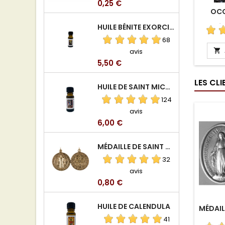
Prix
0,25 €
OCC
HUILE BÉNITE EXORCISÉE
TÉ
68
avis

Prix
5,50 €
LES CL
HUILE DE SAINT MICHEL ARCHANGE
124
avis
Prix
6,00 €
MÉDAILLE DE SAINT BENOIT EN ALUMINIUM
32
avis
Prix
0,80 €
HUILE DE CALENDULA
MÉDAIL
41