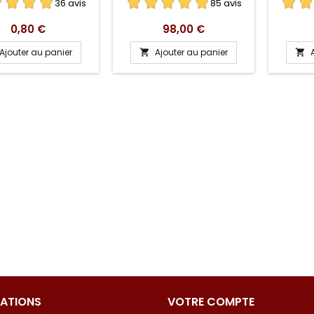
36 avis
85 avis
Prix
Prix
0,80 €
98,00 €
Ajouter au panier
Ajouter au panier


ATIONS
VOTRE COMPTE