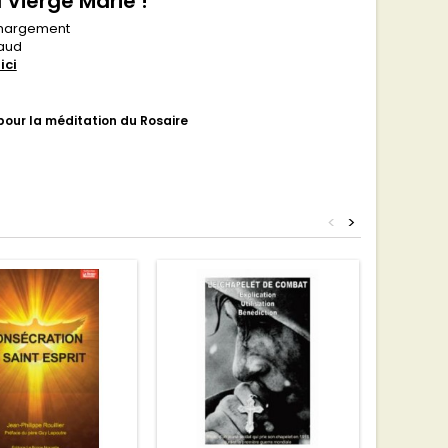
 Vierge Marie !
échargement
haud
ici
our la méditation du Rosaire
<
>