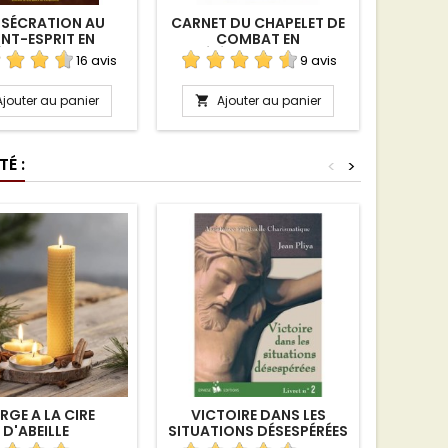
SÉCRATION AU
CARNET DU CHAPELET DE
NEUVAI
INT-ESPRIT EN
COMBAT EN
LES BL
ÉCHARGEMENT
TÉLÉCHARGEMENT
E
16 avis
9 avis
TÉL
Ajouter au panier
Ajouter au panier
A


É :
<
>
RGE A LA CIRE
VICTOIRE DANS LES
OFFR
D'ABEILLE
SITUATIONS DÉSESPÉRÉES
ROS