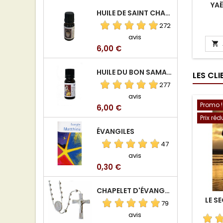
YAË
HUILE DE SAINT CHARBEL
272
avis

Prix
6,00 €
HUILE DU BON SAMARITAIN
LES CL
277
avis
Promo !
Prix
6,00 €
Prix réd
ÉVANGILES
47
avis
Prix
0,30 €
CHAPELET D'ÉVANGÉLISATION
LE S
79
avis