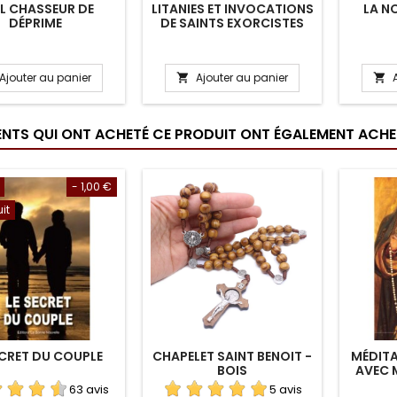
L CHASSEUR DE
LITANIES ET INVOCATIONS
LA N
DÉPRIME
DE SAINTS EXORCISTES
Ajouter au panier
Ajouter au panier


IENTS QUI ONT ACHETÉ CE PRODUIT ONT ÉGALEMENT ACHET
- 1,00 €
uit
ECRET DU COUPLE
CHAPELET SAINT BENOIT -
MÉDITA
BOIS
AVEC 
63 avis
5 avis