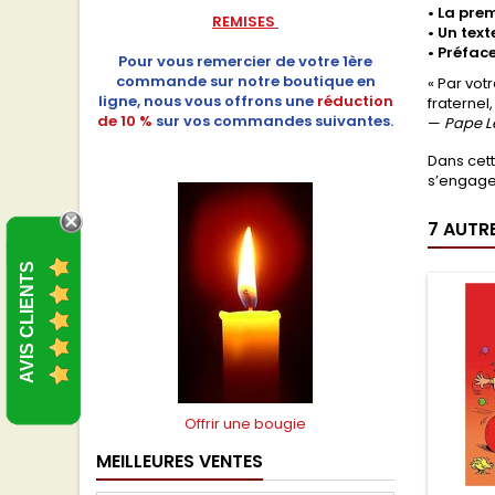
• La pre
REMISES
• Un tex
• Préfac
Pour vous remercier de votre 1ère
commande sur notre boutique en
« Par vot
ligne, nous vous offrons une
réduction
fraternel
de 10 %
sur vos commandes suivantes.
—
Pape L
Dans cett
s’engager
7 AUTR
AVIS CLIENTS
Offrir une bougie
MEILLEURES VENTES