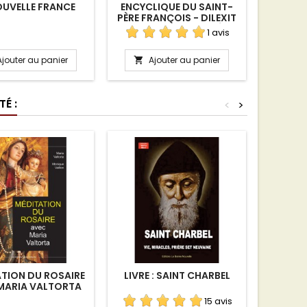
OUVELLE FRANCE
ENCYCLIQUE DU SAINT-
MA GR
PÈRE FRANÇOIS - DILEXIT
NOS IL NOUS A AIMÉS
1 avis
Ajouter au panier
Ajouter au panier
A


É :
<
>
TION DU ROSAIRE
LIVRE : SAINT CHARBEL
CHA
MARIA VALTORTA
P
15 avis