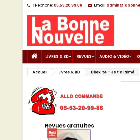
Téléphone:
05.53.20.99.86
Email:
admin@labonnen
LIVRES & BD
REVUES
AUDIO & VIDÉO
O
Accueil
Livres & BD
Dilexi te – Je t’ai aimé
Revues gratuites