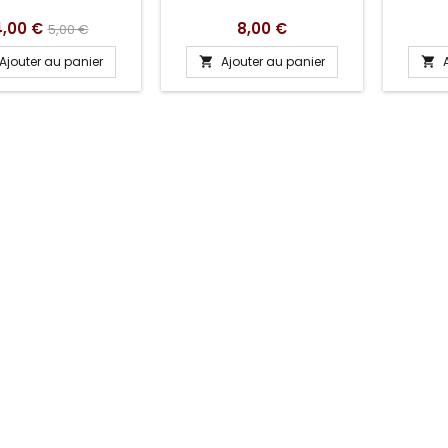
rix
Prix
Prix
,00 €
8,00 €
5,00 €
de
Ajouter au panier
Ajouter au panier


base