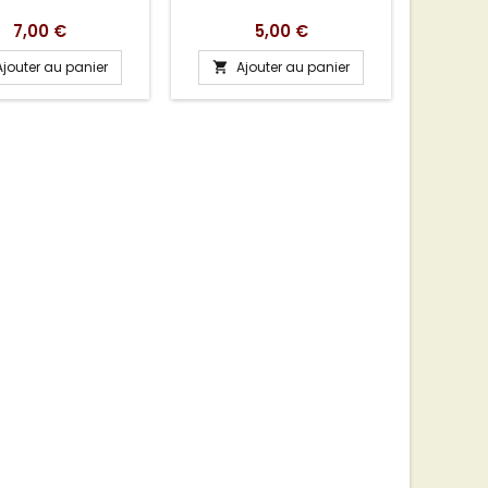
Prix
Prix
7,00 €
5,00 €
Ajouter au panier
Ajouter au panier
A

