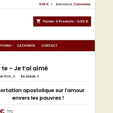

EUR €
Bienvenue,
Connexion
shopping_cart
Panier:
0
Produits - 0,00 €
OTIONS
CATHOBOX
CONTACT
i te – Je t’ai aimé
ce
1949_0
En stock:
4
ortation apostolique sur l'amour
envers les pauvres !
 €
TTC