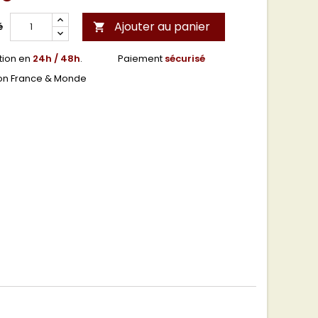
Ajouter au panier
é

tion en
24h / 48h
.
Paiement
sécurisé
son France & Monde