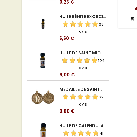
Prix
0,25 €
P
4
HUILE BÉNITE EXORCISÉE

68
avis
Prix
5,50 €
HUILE DE SAINT MICHEL ARCHANGE
124
avis
Prix
6,00 €
MÉDAILLE DE SAINT BENOIT EN ALUMINIUM
32
avis
Prix
0,80 €
HUILE DE CALENDULA
41