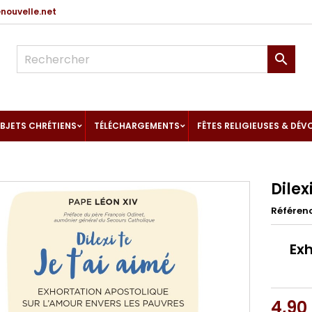
ouvelle.net

BJETS CHRÉTIENS
TÉLÉCHARGEMENTS
FÊTES RELIGIEUSES & DÉV
Dilex
Référen
Exh
4,90