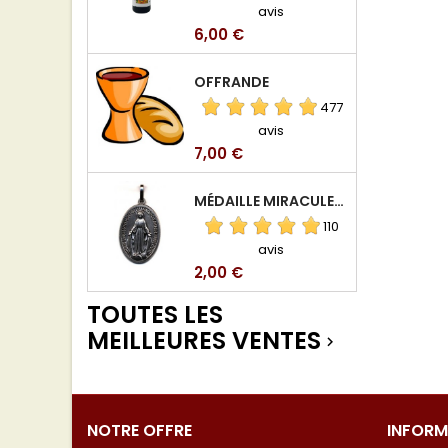
avis
Prix
6,00 €
OFFRANDE
477
avis
Prix
7,00 €
MÉDAILLE MIRACULEUSE DE VIERGE DE LA RUE DU BAC
110
avis
Prix
2,00 €
TOUTES LES
MEILLEURES VENTES

NOTRE OFFRE
INFORM