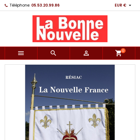

Téléphone:
05.53.20.99.86
EUR €
0



shopping_cart