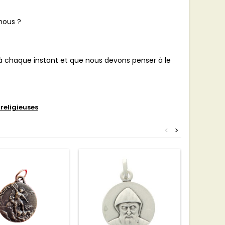
nous ?
là à chaque instant et que nous devons penser à le
religieuses
<
>