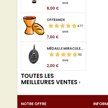
avis
Prix
6,00 €
OFFRANDE
477
avis
Prix
7,00 €
MÉDAILLE MIRACULEUSE DE VIERGE DE LA RUE DU BAC
110
avis
Prix
2,00 €
TOUTES LES
MEILLEURES VENTES

NOTRE OFFRE
INFORM