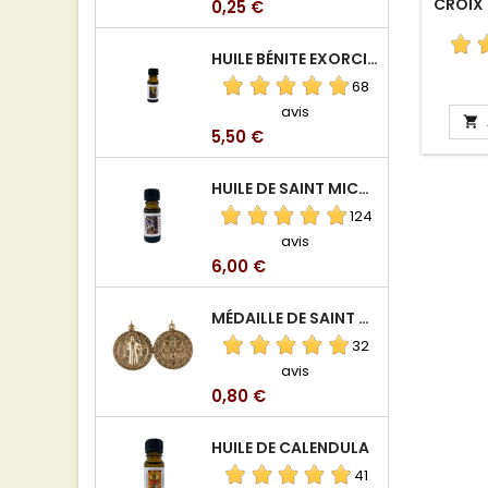
CROIX 
Prix
0,25 €
HUILE BÉNITE EXORCISÉE
68
avis

Prix
5,50 €
HUILE DE SAINT MICHEL ARCHANGE
124
avis
Prix
6,00 €
MÉDAILLE DE SAINT BENOIT EN ALUMINIUM
32
avis
Prix
0,80 €
HUILE DE CALENDULA
41