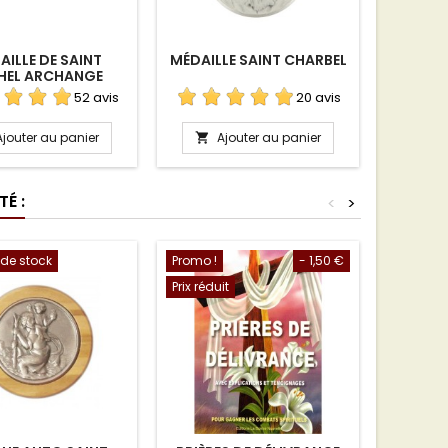
AILLE DE SAINT
MÉDAILLE SAINT CHARBEL
MÉDA
HEL ARCHANGE
BENOI
AR
52 avis
20 avis
Ajouter au panier
Ajouter au panier
A


É :
<
>
 de stock
Promo !
- 1,50 €
Promo !
Prix réduit
Prix rédui