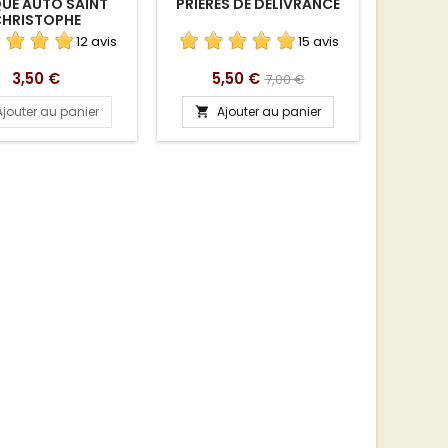
UE AUTO SAINT
PRIÈRES DE DÉLIVRANCE
COMME
HRISTOPHE
TRANSFO
12 avis
15 avis
Prix
Prix
Prix
Pri
3,50 €
5,50 €
12
7,00 €
de
Ajouter au panier
Ajouter au panier
A


base