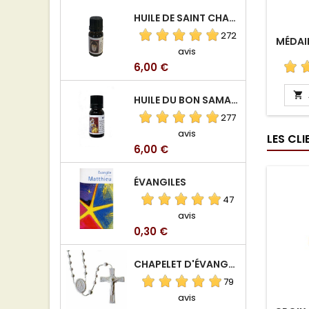
HUILE DE SAINT CHARBEL
272
MÉDAIL
avis
Prix
6,00 €

HUILE DU BON SAMARITAIN
277
avis
LES CL
Prix
6,00 €
ÉVANGILES
47
avis
Prix
0,30 €
CHAPELET D'ÉVANGÉLISATION
79
avis