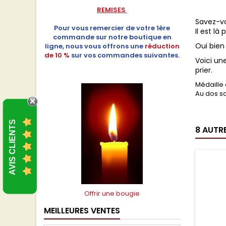
REMISES
Savez-v
Pour vous remercier de votre 1ère
Il est là
commande sur notre boutique en
Oui bien
ligne, nous vous offrons une
réduction
de 10 %
sur vos commandes suivantes.
Voici un
prier.
Médaille 
Au dos s
AVIS CLIENTS
8 AUTR
Offrir une bougie
MEILLEURES VENTES