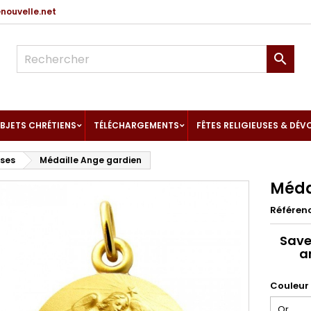
ouvelle.net

BJETS CHRÉTIENS
TÉLÉCHARGEMENTS
FÊTES RELIGIEUSES & DÉV
uses
Médaille Ange gardien
Méda
Référen
Save
a
Couleur