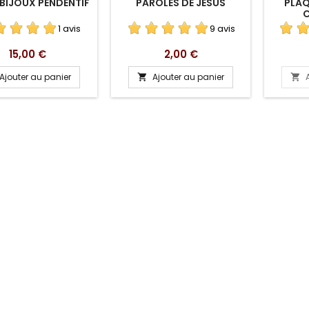
BIJOUX PENDENTIF
PAROLES DE JÉSUS
PLAQ
C
1 avis
9 avis
Prix
Prix
15,00 €
2,00 €
Ajouter au panier
Ajouter au panier

