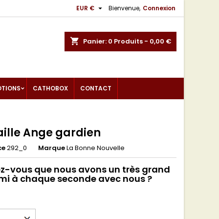

EUR €
Bienvenue,
Connexion
shopping_cart
Panier:
0
Produits - 0,00 €
OTIONS
CATHOBOX
CONTACT
ille Ange gardien
ce
292_0
Marque
La Bonne Nouvelle
z-vous que nous avons un très grand
mi à chaque seconde avec nous ?