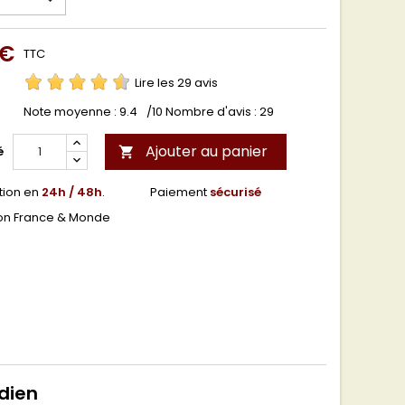
 €
TTC
Lire les 29 avis
Note moyenne :
9.4
/10 Nombre d'avis :
29
Ajouter au panier
é

tion en
24h / 48h
.
Paiement
sécurisé
son France & Monde
dien