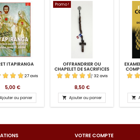
Promo !
RET ITAPIRANGA
OFFRANDRIER OU
EXAME
CHAPELET DE SACRIFICES
COMPL
DIX 
27 avis
32 avis
Prix
Prix
5,00 €
8,50 €
Ajouter au panier
Ajouter au panier


ATIONS
VOTRE COMPTE