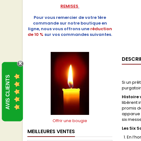
REMISES
Pour vous remercier de votre 1ère
commande sur notre boutique en
ligne, nous vous offrons une
réduction
de 10 %
sur vos commandes suivantes.
DESCRI
AVIS CLIENTS
Si un prê
purgatoir
Histoire 
libèrent
promis de
apparue r
six messe
Offrir une bougie
Les Six S
MEILLEURES VENTES
En l’ho