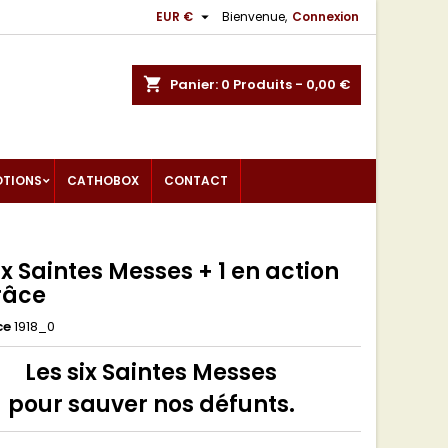

EUR €
Bienvenue,
Connexion
shopping_cart
Panier:
0
Produits - 0,00 €
OTIONS
CATHOBOX
CONTACT
ix Saintes Messes + 1 en action
râce
ce
1918_0
Les six Saintes Messes
pour sauver nos défunts.