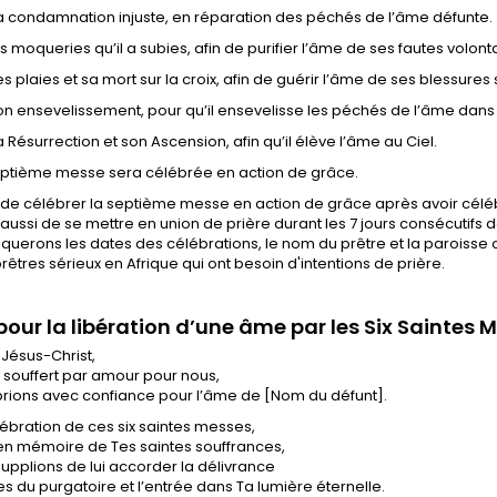
a condamnation injuste, en réparation des péchés de l’âme défunte.
s moqueries qu’il a subies, afin de purifier l’âme de ses fautes volonta
s plaies et sa mort sur la croix, afin de guérir l’âme de ses blessures s
on ensevelissement, pour qu’il ensevelisse les péchés de l’âme dans
 Résurrection et son Ascension, afin qu’il élève l’âme au Ciel.
ptième messe sera célébrée en action de grâce.
n de célébrer la septième messe en action de grâce après avoir célé
n aussi de se mettre en union de prière durant les 7 jours consécutifs
erons les dates des célébrations, le nom du prêtre et la paroisse o
rêtres sérieux en Afrique qui ont besoin d'intentions de prière.
 pour la libération d’une âme par les Six Saintes 
Jésus-Christ,
s souffert par amour pour nous,
prions avec confiance pour l’âme de [Nom du défunt].
lébration de ces six saintes messes,
en mémoire de Tes saintes souffrances,
upplions de lui accorder la délivrance
s du purgatoire et l’entrée dans Ta lumière éternelle.