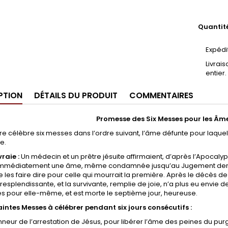
Quantit
Expédi
Livrai
entier.
PTION
DÉTAILS DU PRODUIT
COMMENTAIRES
Promesse des Six Messes pour les Âm
tre célèbre six messes dans l’ordre suivant, l’âme défunte pour laquel
e.
vraie :
Un médecin et un prêtre jésuite affirmaient, d’après l’Apocaly
 immédiatement une âme, même condamnée jusqu’au Jugement dern
 les faire dire pour celle qui mourrait la première. Après le décès de 
esplendissante, et la survivante, remplie de joie, n’a plus eu envie d
s pour elle-même, et est morte le septième jour, heureuse.
aintes Messes à célébrer pendant six jours consécutifs :
nneur de l’arrestation de Jésus, pour libérer l’âme des peines du pur