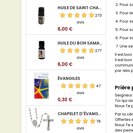
Pour s
HUILE DE SAINT CHARBEL
Pour le
273
Pour se
avis
Prix
6,00 €
Pour s
Pour sa
HUILE DU BON SAMARITAIN
Une se
277
Il est bo
avis
Il est bo
Prix
6,00 €
communiqu
par des p
ÉVANGILES
47
Prière
avis
Seigneur 
Prix
0,30 €
Toi qui a
Nous Te 
CHAPELET D'ÉVANGÉLISATION
Par la cé
Offertes 
79
Nous Te s
avis
des peine