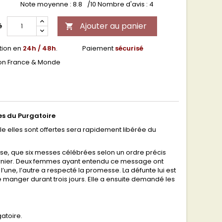
Note moyenne :
8.8
/10 Nombre d'avis :
4
Ajouter au panier
é

tion en
24h / 48h
.
Paiement
sécurisé
son France & Monde
es du Purgatoire
le elles sont offertes sera rapidement libérée du
pse, que six messes célébrées selon un ordre précis
ier. Deux femmes ayant entendu ce message ont
l’une, l’autre a respecté la promesse. La défunte lui est
e manger durant trois jours. Elle a ensuite demandé les
gatoire.