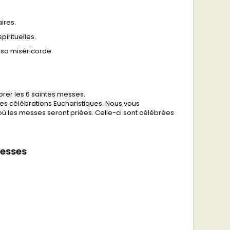
ires.
pirituelles.
 sa miséricorde.
brer les 6 saintes messes.
 des célébrations Eucharistiques. Nous vous
ù les messes seront priées. Celle-ci sont célébrées
Messes