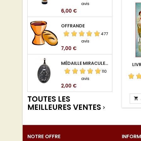
avis
Prix
6,00 €
OFFRANDE
477
avis
Prix
7,00 €
MÉDAILLE MIRACULEUSE DE VIERGE DE LA RUE DU BAC
LIV
110
avis
Prix
2,00 €
TOUTES LES

MEILLEURES VENTES

NOTRE OFFRE
INFORM