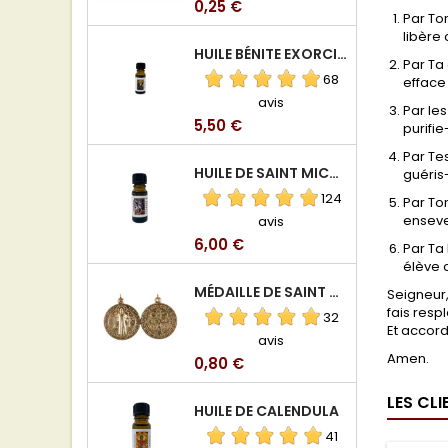
Prix
0,25 €
Par To
libère 
HUILE BÉNITE EXORCISÉE
Par Ta
68
efface
avis
Par les
Prix
5,50 €
purifi
Par Tes
HUILE DE SAINT MICHEL ARCHANGE
guéris
124
Par To
enseve
avis
Prix
6,00 €
Par Ta
élève 
MÉDAILLE DE SAINT BENOIT EN ALUMINIUM
Seigneur,
fais resp
32
Et accord
avis
Amen.
Prix
0,80 €
LES CL
HUILE DE CALENDULA
41