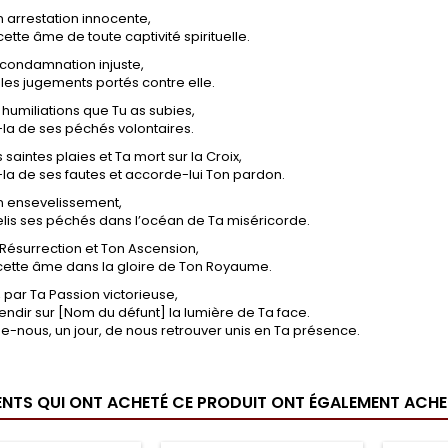
n arrestation innocente,
cette âme de toute captivité spirituelle.
 condamnation injuste,
 les jugements portés contre elle.
 humiliations que Tu as subies,
e-la de ses péchés volontaires.
 saintes plaies et Ta mort sur la Croix,
-la de ses fautes et accorde-lui Ton pardon.
n ensevelissement,
lis ses péchés dans l’océan de Ta miséricorde.
 Résurrection et Ton Ascension,
cette âme dans la gloire de Ton Royaume.
 par Ta Passion victorieuse,
lendir sur [Nom du défunt] la lumière de Ta face.
e-nous, un jour, de nous retrouver unis en Ta présence.
IENTS QUI ONT ACHETÉ CE PRODUIT ONT ÉGALEMENT ACHET