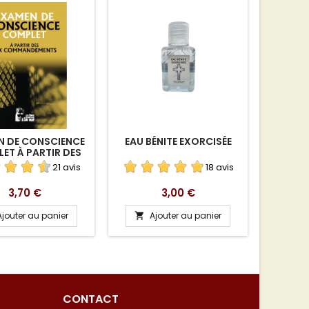
N DE CONSCIENCE
EAU BÉNITE EXORCISÉE
MÉDA
ET À PARTIR DES
MIC
COMMANDEMENTS
21 avis
18 avis
Prix
Prix
3,70 €
3,00 €
Ajouter au panier
Ajouter au panier
A


CONTACT