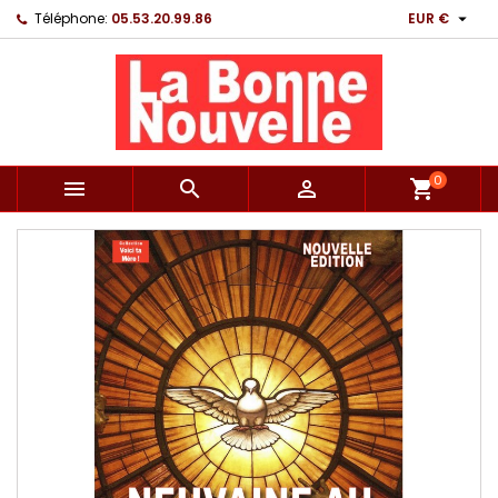

Téléphone:
05.53.20.99.86
EUR €
0



shopping_cart