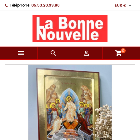

Téléphone:
05.53.20.99.86
EUR €
0



shopping_cart