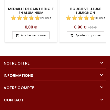
MÉDAILLE DE SAINT BENOIT
BOUGIE VEILLEUSE
EN ALUMINIUM
LUMIGNON
32 avis
18 avis
Prix
Prix
Prix
0,80 €
0,90 €
1,00 €
de
Ajouter au panier
Ajouter au panier


base

NOTRE OFFRE

INFORMATIONS

VOTRE COMPTE

CONTACT