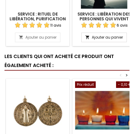
SERVICE : RITUEL DE
SERVICE : LIBÉRATION DES
LIBÉRATION, PURIFICATION
PERSONNES QUI VIVENT
ET BÉNÉDICTION D'UN LIEU
SOUS LE MÊME TOIT
11 avis
6 avis
À DISTANCE
Ajouter au panier
Ajouter au panier


LES CLIENTS QUI ONT ACHETÉ CE PRODUIT ONT
ÉGALEMENT ACHETÉ :
<
>
Prix réduit
- 0,10 €