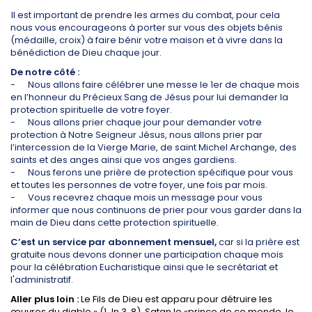
Il est important de prendre les armes du combat, pour cela
nous vous encourageons à porter sur vous des objets bénis
(médaille, croix) à faire bénir votre maison et à vivre dans la
bénédiction de Dieu chaque jour.
De notre côté :
-
Nous allons faire célébrer une messe le 1er de chaque mois
en l’honneur du Précieux Sang de Jésus pour lui demander la
protection spirituelle de votre foyer.
-
Nous allons prier chaque jour pour demander votre
protection à Notre Seigneur Jésus, nous allons prier par
l’intercession de la Vierge Marie, de saint Michel Archange, des
saints et des anges ainsi que vos anges gardiens.
-
Nous ferons une prière de protection spécifique pour vous
et toutes les personnes de votre foyer, une fois par mois.
-
Vous recevrez chaque mois un message pour vous
informer que nous continuons de prier pour vous garder dans la
main de Dieu dans cette protection spirituelle.
C’est un service par abonnement mensuel,
car si la prière est
gratuite nous devons donner une participation chaque mois
pour la célébration Eucharistique ainsi que le secrétariat et
l'administratif.
Aller plus loin :
Le Fils de Dieu est apparu pour détruire les
œuvres du diable » (1 Jn 3, 8). Satan le «prince de ce monde, le