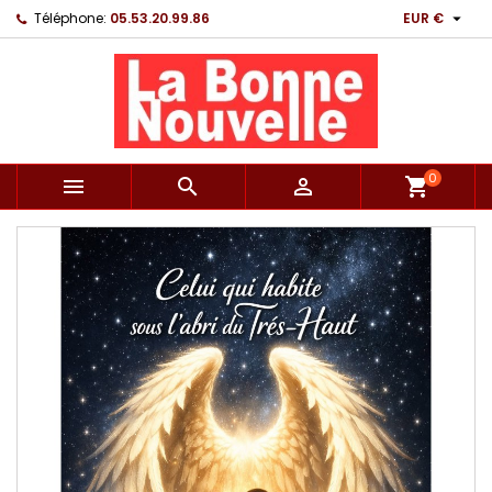

Téléphone:
05.53.20.99.86
EUR €
0



shopping_cart