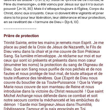
Père du mensonge», a été vaincu par Jésus sur qui il n’a aucun
pouvoir (Jn 14, 30). Mais il s’attaque toujours à l’Église, Corps du
Christ, donc aux croyants. Ceux-ci doivent être vigilants et prier
dans la foi pour leur libération, leur délivrance et leur protection,
en se revêtant de « l’armure de Dieu » (Ep 6, 13).
-------------------
Prière de protection
Trinité Sainte, entre tes mains je remets mon Esprit.
Je me
place au pied de la Croix de Jésus de Nazareth, le Fils de
Dieu venu dans la chair et je me couvre de Son Précieux
Sang. Sa lumière m’enveloppe.
Je réclame sur moi et sur
ceux qui sont ici présents et présents dans mon cœur
(énumérer les noms) la protection du sang de l’Agneau de
Dieu.
Que son Sang nous purifie de nos péchés et de nos
fautes et nous protège de tout mal, de toute attaque et de
toute influence des ténèbres.
Que L’Esprit de Dieu nous
couvre du bouclier de sa Toute-Puissance !
Que la Vierge
Marie nous couvre de son manteau de Reine et nous
introduise dans la victoire du Christ ressuscité !
Que saint
Michel Archange nous défende dans ce combat et soit
notre secours contre la méchanceté et les embûches du
démon !
Garde moi Seigneur-Jésus dans l’humilité,
l’obéissance, l’amour et la paix enracinés en Toi.