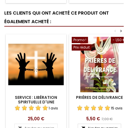
LES CLIENTS QUI ONT ACHETÉ CE PRODUIT ONT
ÉGALEMENT ACHETÉ :
<
>
Promo !
- 1,50 €
Prix réduit
SERVICE : LIBÉRATION
PRIÈRES DE DÉLIVRANCE
SPIRITUELLE D'UNE
PERSONNE
1 avis
15 avis
Prix
Prix
Prix
25,00 €
5,50 €
7,00 €
de