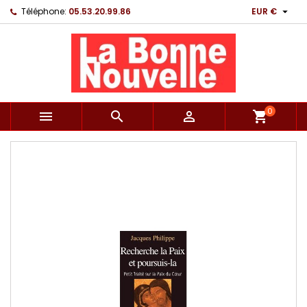

Téléphone:
05.53.20.99.86
EUR €
0



shopping_cart