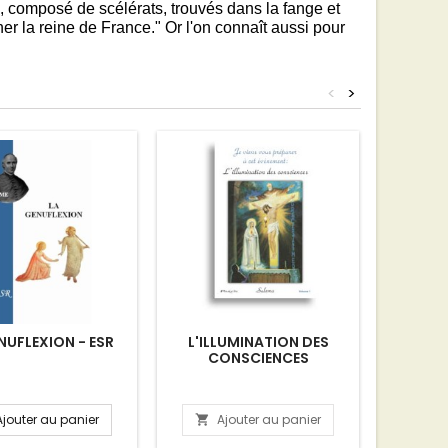
is, composé de scélérats, trouvés dans la fange et
la reine de France." Or l'on connaît aussi pour
<
>
NUFLEXION - ESR
L'ILLUMINATION DES
LE LIV
CONSCIENCES
Ajouter au panier
Ajouter au panier
A

