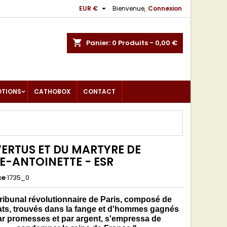

EUR €
Bienvenue,
Connexion
shopping_cart
Panier:
0
Produits - 0,00 €
OTIONS
CATHOBOX
CONTACT
VERTUS ET DU MARTYRE DE
E-ANTOINETTE - ESR
ce
1735_0
tribunal révolutionnaire de Paris, composé de
ats, trouvés dans la fange et d'hommes gagnés
ar promesses et par argent, s'empressa de