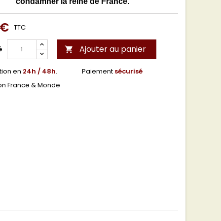
condamner la reine de France."
 €
TTC
Ajouter au panier
é

tion en
24h / 48h
.
Paiement
sécurisé
son France & Monde