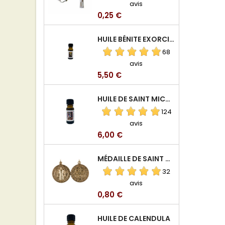
avis
Prix
0,25 €
HUILE BÉNITE EXORCISÉE
68
avis
Prix
5,50 €
HUILE DE SAINT MICHEL ARCHANGE
124
avis
Prix
6,00 €
MÉDAILLE DE SAINT BENOIT EN ALUMINIUM
32
avis
Prix
0,80 €
HUILE DE CALENDULA