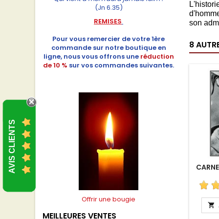
L'histor
(Jn 6.35)
d'hommes
REMISES
son admi
Pour vous remercier de votre 1ère
8 AUTR
commande sur notre boutique en
ligne, nous vous offrons une
réduction
de 10 %
sur vos commandes suivantes.
AVIS CLIENTS
CARNE
Offrir une bougie

MEILLEURES VENTES