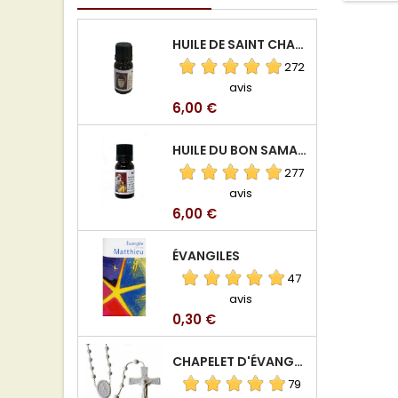
HUILE DE SAINT CHARBEL
272
avis
Prix
6,00 €
HUILE DU BON SAMARITAIN
277
avis
Prix
6,00 €
ÉVANGILES
47
avis
Prix
0,30 €
CHAPELET D'ÉVANGÉLISATION
79