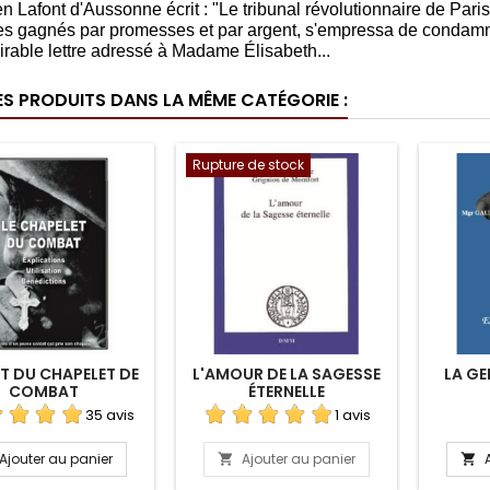
ien Lafont d'Aussonne écrit : "Le tribunal révolutionnaire de Par
 gagnés par promesses et par argent, s'empressa de condamner 
rable lettre adressé à Madame Élisabeth...
ES PRODUITS DANS LA MÊME CATÉGORIE :
Rupture de stock
T DU CHAPELET DE
L'AMOUR DE LA SAGESSE
LA GE
COMBAT
ÉTERNELLE
35 avis
1 avis
Ajouter au panier
Ajouter au panier

