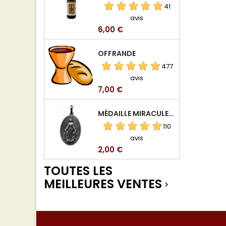
41
avis
Prix
6,00 €
OFFRANDE
477
avis
Prix
7,00 €
MÉDAILLE MIRACULEUSE DE VIERGE DE LA RUE DU BAC
110
avis
Prix
2,00 €
TOUTES LES
MEILLEURES VENTES
