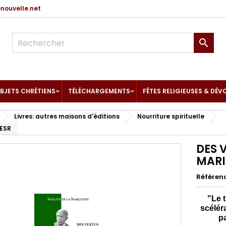
ouvelle.net

BJETS CHRÉTIENS
TÉLÉCHARGEMENTS
FÊTES RELIGIEUSES & DÉV
Livres: autres maisons d'éditions
Nourriture spirituelle
 ESR
DES 
MARI
Référen
"Le 
scélér
p