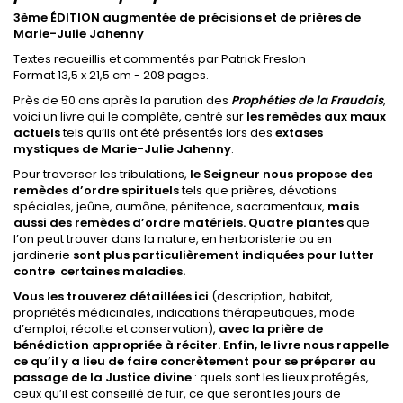
3
ème
ÉDITION augmentée de précisions et de prières de
Marie-Julie Jahenny
Textes recueillis et commentés par Patrick Freslon
Format 13,5 x 21,5 cm - 208 pages.
Près de 50 ans après la parution des
Prophéties de la Fraudais
,
voici un livre qui le complète, centré sur
les remèdes aux maux
actuels
tels qu’ils ont été présentés lors des
extases
mystiques de Marie-Julie Jahenny
.
Pour traverser les tribulations,
le Seigneur nous propose des
remèdes d’ordre spirituels
tels que prières, dévotions
spéciales, jeûne, aumône, pénitence, sacramentaux,
mais
aussi des remèdes d’ordre matériels. Quatre plantes
que
l’on peut trouver dans la nature, en herboristerie ou en
jardinerie
sont plus particulièrement indiquées pour lutter
contre certaines maladies.
Vous les trouverez détaillées ici
(description, habitat,
propriétés médicinales, indications thérapeutiques, mode
d’emploi, récolte et conservation),
avec la prière de
bénédiction appropriée à réciter. Enfin, le livre nous rappelle
ce qu’il y a lieu de faire concrètement pour se préparer au
passage de la Justice divine
: quels sont les lieux protégés,
ceux qu’il est conseillé de fuir, ce que seront les jours de