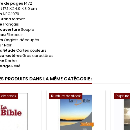
e de pages
1472
t
17.1 ⨯24.0 ⨯3.0 cm
n
NEG 1979
Grand format
e
Français
couverture
Souple
iau
Fibrocuir
ts
Onglets découpés
ur
Noir
 d'étude
Cartes couleurs
 caractères
Gros caractères
he
Dorée
nage
Relié
ES PRODUITS DANS LA MÊME CATÉGORIE :
 de stock
Rupture de stock
Rupture