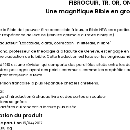
FIBROCUIR, TR. OR, O
Une magnifique Bible en gro
 la Bible doit pouvoir être accessible à tous, la Bible NEG sera parti
 l’expérience de lecture (lisibilité optimale du texte biblique).
aducteur: "Exactitude, clarté, correction... ni littérale, ni libre"
gond, professeur de théologie à la faculté de Genève, est engagé e
ne traduction de la bible. Cette traduction est faite sur les originaux h
 1910 est une révision qui comporte des parallèles situés entre les d
utres passages ayant des points communs, comme les prophéties acc
ter et rajeunir le texte.
version française la plus répandue chez les chrétiens.
ts:
e d'introduction à chaque livre et des cartes en couleur
itions soignées
actères qui rendent la lecture plus aisée
ption du produit
e parution
15/04/2017
.118 kg