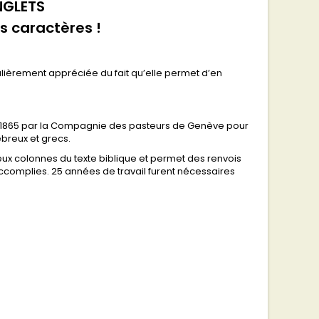
NGLETS
s caractères !
culièrement appréciée du fait qu’elle permet d’en
n 1865 par la Compagnie des pasteurs de Genève pour
ébreux et grecs.
eux colonnes du texte biblique et permet des renvois
omplies. 25 années de travail furent nécessaires