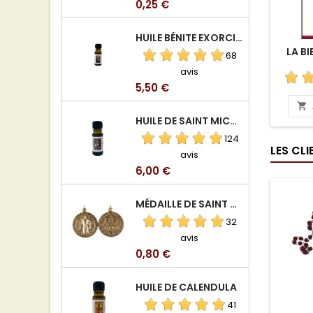
Prix
0,25 €
HUILE BÉNITE EXORCISÉE
LA B
68
avis
Prix
5,50 €

HUILE DE SAINT MICHEL ARCHANGE
124
LES CL
avis
Prix
6,00 €
MÉDAILLE DE SAINT BENOIT EN ALUMINIUM
32
avis
Prix
0,80 €
HUILE DE CALENDULA
41