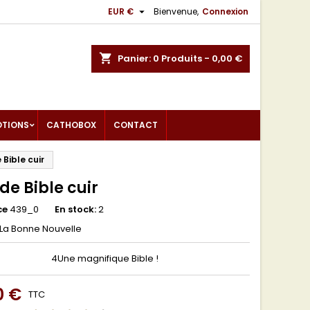

EUR €
Bienvenue,
Connexion
shopping_cart
Panier:
0
Produits - 0,00 €
OTIONS
CATHOBOX
CONTACT
Bible cuir
de Bible cuir
ce
439_0
En stock:
2
La Bonne Nouvelle
4Une magnifique Bible !
0 €
TTC