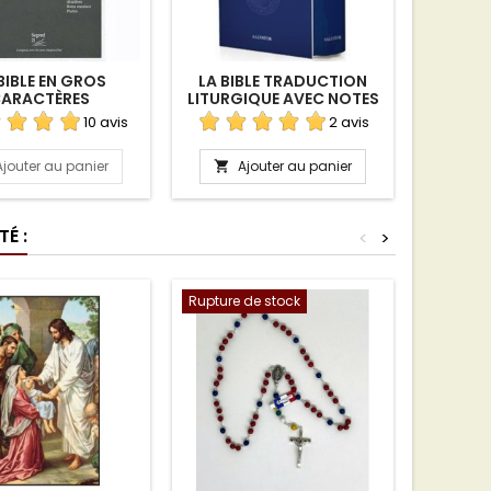
BIBLE EN GROS
LA BIBLE TRADUCTION
NOUV
ARACTÈRES
LITURGIQUE AVEC NOTES
EXPLICATIVES
10 avis
2 avis
Ajouter au panier
Ajouter au panier
A


É :
<
>
Rupture de stock