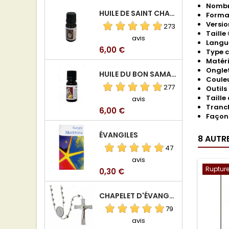
Nombr
HUILE DE SAINT CHARBEL
Forma
Versio
273
Taille
avis
Langu
Prix
6,00 €
Type 
Matér
Ongle
HUILE DU BON SAMARITAIN
Coule
277
Outils
Taille
avis
Tranc
Prix
6,00 €
Façon
ÉVANGILES
8 AUTR
47
avis
Rupture
Prix
0,30 €
CHAPELET D'ÉVANGÉLISATION
79
avis