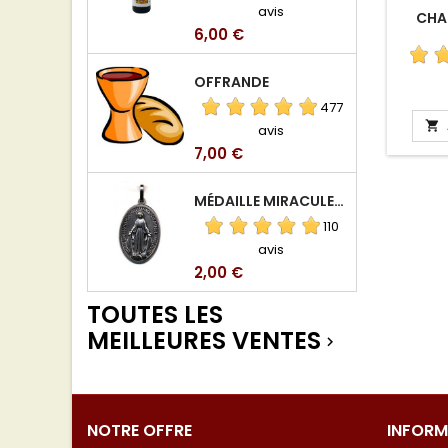
avis
CHAP
Prix
6,00 €
OFFRANDE
477

avis
Prix
7,00 €
MÉDAILLE MIRACULEUSE DE VIERGE DE LA RUE DU BAC
110
avis
Prix
2,00 €
TOUTES LES
MEILLEURES VENTES

NOTRE OFFRE
INFORM