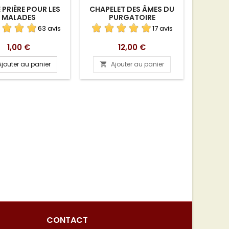
 PRIÈRE POUR LES
CHAPELET DES ÂMES DU
COLLI
MALADES
PURGATOIRE
63 avis
17 avis
Prix
Prix
1,00 €
12,00 €
Ajouter au panier
Ajouter au panier
A


CONTACT