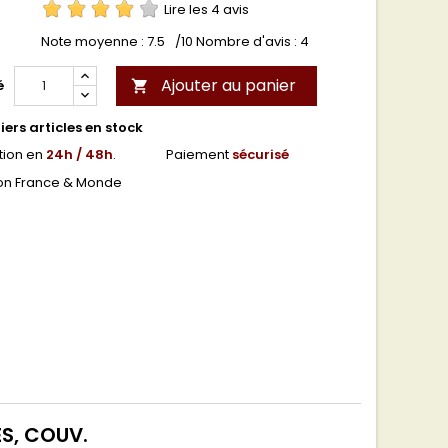
Lire les 4 avis
Note moyenne :
7.5
/10 Nombre d'avis :
4
Ajouter au panier
é

ers articles en stock
tion en
24h / 48h
.
Paiement
sécurisé
son France & Monde
S, COUV.