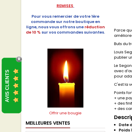
REMISES
Pour vous remercier de votre 1ère
commande sur notre boutique en
ligne, nous vous offrons une
réduction
Parce que
de 10 %
sur vos commandes suivantes.
améliorer
Buts du tr
Louis Se
publier u
Le Segond
avec d’a
AVIS CLIENTS
pour adap
C'est la 
Points for
+ une pag
+ des fin
+ des car
Offrir une bougie
Descri
MEILLEURES VENTES
Date d
Poids
1