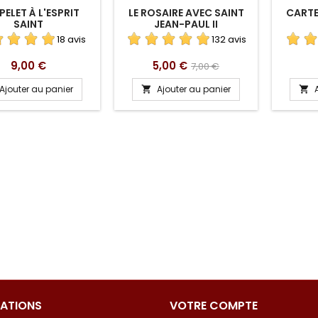
ELET À L'ESPRIT
LE ROSAIRE AVEC SAINT
CARTE
SAINT
JEAN-PAUL II
18 avis
132 avis
Prix
Prix
Prix
9,00 €
5,00 €
7,00 €
de
Ajouter au panier
Ajouter au panier


base
ATIONS
VOTRE COMPTE