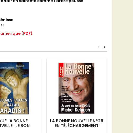
r grandir en sainteté comme l’arbre pousse
bénisse
r !
numérique (PDF)
<
>
VUE LA BONNE
LA BONNE NOUVELLE N°29
REVUE :
VELLE : LE BON
EN TÉLÉCHARGEMENT
ME
LARRON EN
TÉL