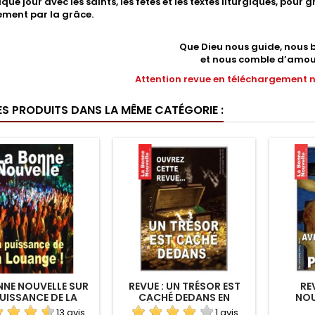
que jour avec les saints, les fêtes et les textes liturgiques, pou
ement par la grâce.
Que Dieu nous guide, nous 
et nous comble d’amou
Attention revue en téléchargement 
ES PRODUITS DANS LA MÊME CATÉGORIE :
NNE NOUVELLE SUR
REVUE : UN TRÉSOR EST
RE
PUISSANCE DE LA
CACHÉ DEDANS EN
NOU
LOUANGE EN
TÉLÉCHARGEMENT
13 avis
1 avis