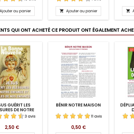
LÉCHARGEMENT
TÉL
Ajouter au panier
Ajouter au panier


IENTS QUI ONT ACHETÉ CE PRODUIT ONT ÉGALEMENT ACHET
SUS GUÉRIT LES
BÉNIR NOTRE MAISON
DÉPLI
SURES DE NOTRE
ENFANCE..
3 avis
11 avis
LÉCHARGEMENT
Prix
Prix
2,50 €
0,50 €