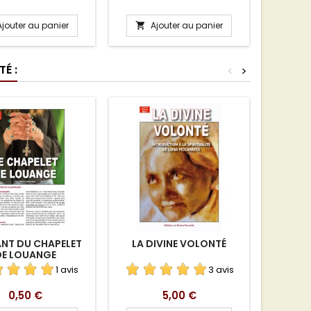
ÉCHARGEMENT
Ajouter au panier
Ajouter au panier
A


É :
<
>
ANT DU CHAPELET
LA DIVINE VOLONTÉ
CARTE-P
DE LOUANGE
CONF
1 avis
3 avis
Prix
Prix
0,50 €
5,00 €