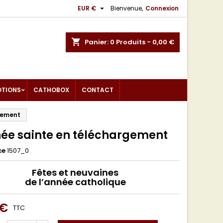

EUR €
Bienvenue,
Connexion
shopping_cart
Panier:
0
Produits - 0,00 €
OTIONS
CATHOBOX
CONTACT
gement
née sainte en téléchargement
ce
1507_0
Fêtes et neuvaines
de l’année catholique
 €
TTC