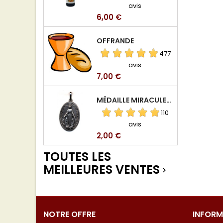
avis
Prix
6,00 €
OFFRANDE
477
avis
Prix
7,00 €
MÉDAILLE MIRACULEUSE DE VIERGE DE LA RUE DU BAC
110
avis
Prix
2,00 €
TOUTES LES
MEILLEURES VENTES

NOTRE OFFRE
INFORM