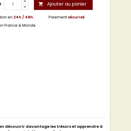
Ajouter au panier
é

tion en
24h / 48h
.
Paiement
sécurisé
son France & Monde
 en découvrir davantage les trésors et apprendre à