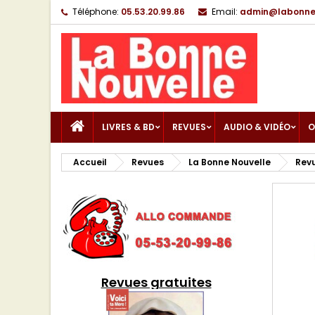
Téléphone:
05.53.20.99.86
Email:
admin@labonnen
LIVRES & BD
REVUES
AUDIO & VIDÉO
O
Accueil
Revues
La Bonne Nouvelle
Revu
Revues gratuites