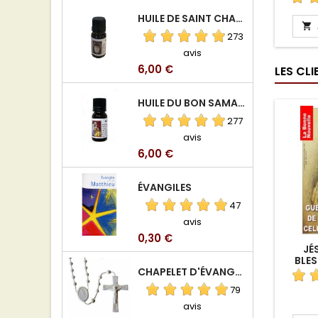
TÉ
HUILE DE SAINT CHARBEL

273
avis
Prix
6,00 €
LES CL
HUILE DU BON SAMARITAIN
277
avis
Prix
6,00 €
ÉVANGILES
47
avis
Prix
0,30 €
JÉ
BLES
CHAPELET D'ÉVANGÉLISATION
TÉ
79
avis