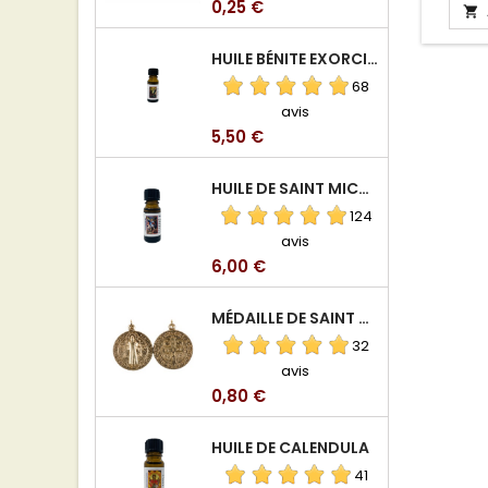
Prix
0,25 €

HUILE BÉNITE EXORCISÉE
68
avis
Prix
5,50 €
HUILE DE SAINT MICHEL ARCHANGE
124
avis
Prix
6,00 €
MÉDAILLE DE SAINT BENOIT EN ALUMINIUM
32
avis
Prix
0,80 €
HUILE DE CALENDULA
41