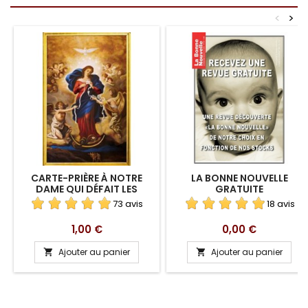
<
>
CARTE-PRIÈRE À NOTRE
LA BONNE NOUVELLE
DAME QUI DÉFAIT LES
GRATUITE
NOEUDS
73 avis
18 avis
Prix
Prix
1,00 €
0,00 €
Ajouter au panier
Ajouter au panier

