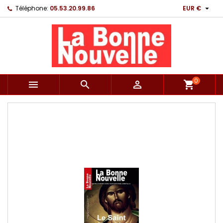

Téléphone:
05.53.20.99.86
EUR €
0



shopping_cart