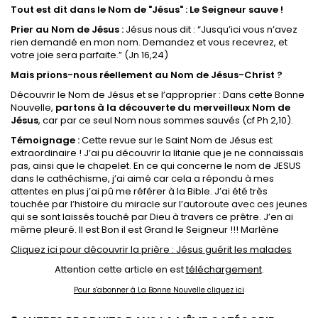
Tout est dit dans le Nom de "Jésus" : Le Seigneur sauve !
Prier au Nom de Jésus :
Jésus nous dit : “Jusqu’ici vous n’avez
rien demandé en mon nom. Demandez et vous recevrez, et
votre joie sera parfaite.” (Jn 16,24)
Mais prions-nous réellement au Nom de Jésus-Christ ?
Découvrir le Nom de Jésus et se l’approprier : Dans cette Bonne
Nouvelle,
partons à la découverte du merveilleux Nom de
Jésus
, car par ce seul Nom nous sommes sauvés (cf Ph 2,10).
Témoignage :
Cette revue sur le Saint Nom de Jésus est
extraordinaire ! J’ai pu découvrir la litanie que je ne connaissais
pas, ainsi que le chapelet. En ce qui concerne le nom de JESUS
dans le cathéchisme, j’ai aimé car cela a répondu à mes
attentes en plus j’ai pû me référer à la Bible. J’ai été très
touchée par l’histoire du miracle sur l’autoroute avec ces jeunes
qui se sont laissés touché par Dieu à travers ce prêtre. J’en ai
même pleuré. Il est Bon il est Grand le Seigneur !!! Marlène
Cliquez ici pour découvrir la prière : Jésus guérit les malades
Attention cette article en est
téléchargement
.
Pour s'abonner à La Bonne Nouvelle cliquez ici