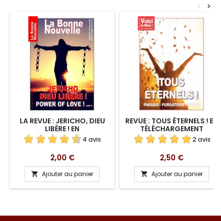
<
>
LA REVUE : JERICHO, DIEU
REVUE : TOUS ÉTERNELS ! EN
LIBÈRE ! EN
TÉLÉCHARGEMENT
TÉLÉCHARGEMENT
4 avis
2 avis
Prix
Prix
2,00 €
2,50 €
Ajouter au panier
Ajouter au panier

