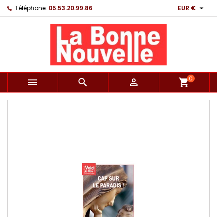

Téléphone:
05.53.20.99.86
EUR €
0



shopping_cart