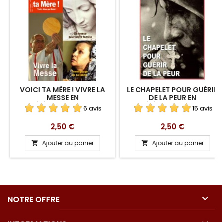
VOICI TA MÈRE ! VIVRE LA
LE CHAPELET POUR GUÉRIR
MESSE EN
DE LA PEUR EN
TÉLÉCHARGEMENT
TÉLÉCHARGEMENT
6 avis
15 avis
Prix
Prix
2,50 €
2,50 €
Ajouter au panier
Ajouter au panier



NOTRE OFFRE