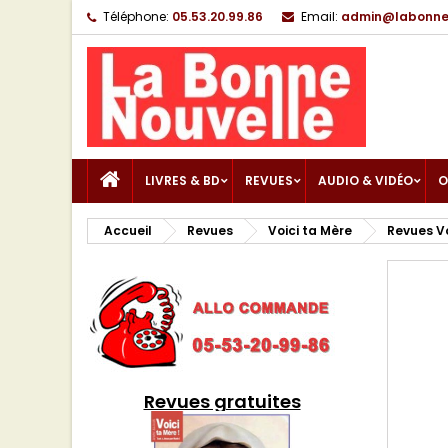
Téléphone:
05.53.20.99.86
Email:
admin@labonnen
LIVRES & BD
REVUES
AUDIO & VIDÉO
O
Accueil
Revues
Voici ta Mère
Revues Vo
Revues gratuites