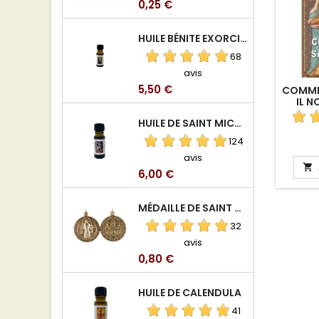
Prix
0,25 €
HUILE BÉNITE EXORCISÉE
68
avis
Prix
5,50 €
COMME
IL N
TÉ
HUILE DE SAINT MICHEL ARCHANGE
124
avis

Prix
6,00 €
MÉDAILLE DE SAINT BENOIT EN ALUMINIUM
32
avis
Prix
0,80 €
HUILE DE CALENDULA
41