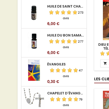
HUILE DE SAINT CHARBEL
273
avis
Prix
6,00 €
HUILE DU BON SAMARITAIN
277
DIEU E
avis
TÉ
Prix
6,00 €

ÉVANGILES
47
avis
LES CL
Prix
0,30 €
CHAPELET D'ÉVANGÉLISATION
79
avis