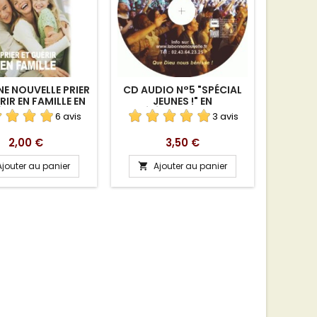
NE NOUVELLE PRIER
CD AUDIO N°5 "SPÉCIAL
REVUE "
RIR EN FAMILLE EN
JEUNES !" EN
UN
ÉCHARGEMENT
TÉLÉCHARGEMENT
TÉL
6 avis
3 avis
Prix
Prix
2,00 €
3,50 €
Ajouter au panier
Ajouter au panier
A

