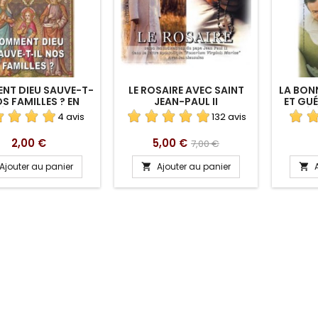
NT DIEU SAUVE-T-
LE ROSAIRE AVEC SAINT
LA BON
OS FAMILLES ? EN
JEAN-PAUL II
ET GUÉ
LÉCHARGEMENT
TÉL
4 avis
132 avis
Prix
Prix
Prix
2,00 €
5,00 €
7,00 €
de
Ajouter au panier
Ajouter au panier


base