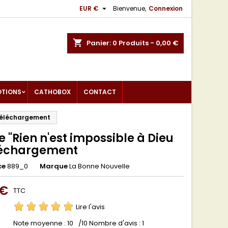

EUR €
Bienvenue,
Connexion
shopping_cart
Panier:
0
Produits - 0,00 €
OTIONS
CATHOBOX
CONTACT
" téléchargement
 "Rien n'est impossible à Dieu
éléchargement
ce
889_0
Marque
La Bonne Nouvelle
 €
TTC
Lire l'avis
Note moyenne :
10
/10 Nombre d'avis :
1