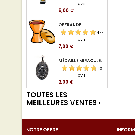
avis
Prix
6,00 €
OFFRANDE
477
avis
Prix
7,00 €
MÉDAILLE MIRACULEUSE DE VIERGE DE LA RUE DU BAC
110
avis
Prix
2,00 €
TOUTES LES
MEILLEURES VENTES

NOTRE OFFRE
INFORM