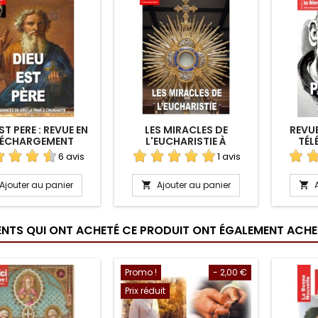
ST PERE : REVUE EN
LES MIRACLES DE
REVUE
LÉCHARGEMENT
L'EUCHARISTIE À
TÉL
TÉLÉCHARGER
6 avis
1 avis
Ajouter au panier
Ajouter au panier


IENTS QUI ONT ACHETÉ CE PRODUIT ONT ÉGALEMENT ACHET
Promo !
- 2,00 €
Prix réduit