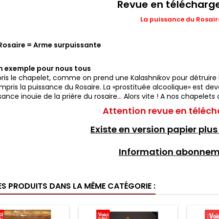
Revue en téléchar
La puissance du Rosaire
 Rosaire = Arme surpuissante
un exemple pour nous tous
 pris le chapelet, comme on prend une Kalashnikov pour détruire l
ompris la puissance du Rosaire.
La «prostituée alcoolique» est de
sance inouïe de la prière du rosaire...
Alors vite ! A nos chapelets 
Attention revue en télé
Existe en version papier plus
Information abonneme
ES PRODUITS DANS LA MÊME CATÉGORIE :