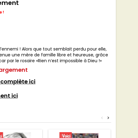
gement
 !
’ennemi ! Alors que tout semblait perdu pour elle,
venue une mère de famille libre et heureuse, grâce
car par le rosaire «Rien n’est impossible à Dieu !»
chargement
 complète ici
nt ici
<
>