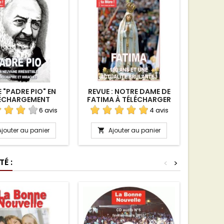
 "PADRE PIO" EN
REVUE : NOTRE DAME DE
REVUE
ÉCHARGEMENT
FATIMA À TÉLÉCHARGER
L
TÉL
6 avis
4 avis
Ajouter au panier
Ajouter au panier
A


É :
<
>