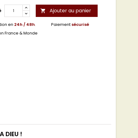
Ajouter au panier
é

tion en
24h / 48h
.
Paiement
sécurisé
son France & Monde
A DIEU !