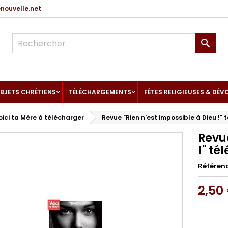
ouvelle.net

BJETS CHRÉTIENS
TÉLÉCHARGEMENTS
FÊTES RELIGIEUSES & DÉV
ici ta Mère à télécharger
Revue "Rien n'est impossible à Dieu !
Revue
!" t
Référen
2,50