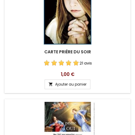
CARTE PRIÈRE DU SOIR
21 avis
Prix
1,00 €
Ajouter au panier
