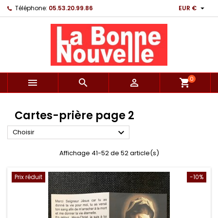

Téléphone:
05.53.20.99.86
EUR €
0



shopping_cart
Cartes-prière page 2

Choisir
Affichage 41-52 de 52 article(s)
Prix réduit
-10%