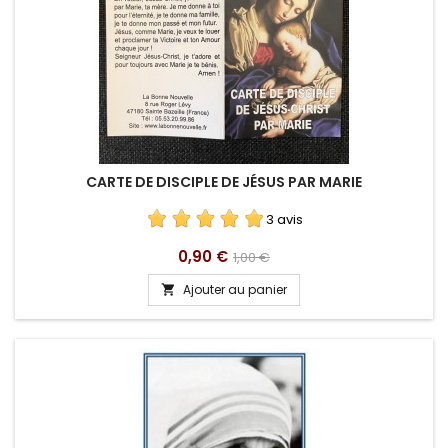
CARTE DE DISCIPLE DE JÉSUS PAR MARIE
3 avis
Prix
Prix
0,90 €
1,00 €
de
Ajouter au panier

base