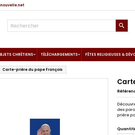
ouvelle.net

BJETS CHRÉTIENS
TÉLÉCHARGEMENTS
FÊTES RELIGIEUSES & DÉV
Carte-prière du pape François
Cart
Référen
Découvrez
des paro
prière p
Quantit