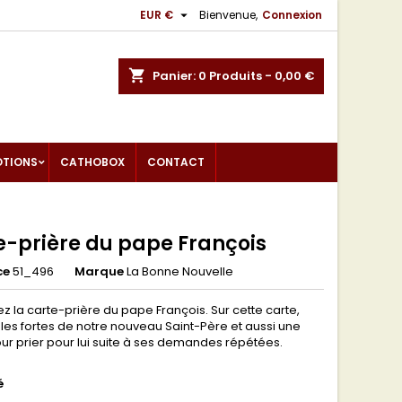

EUR €
Bienvenue,
Connexion
shopping_cart
Panier:
0
Produits - 0,00 €
OTIONS
CATHOBOX
CONTACT
e-prière du pape François
ce
51_496
Marque
La Bonne Nouvelle
 la carte-prière du pape François. Sur cette carte,
les fortes de notre nouveau Saint-Père et aussi une
our prier pour lui suite à ses demandes répétées.
é