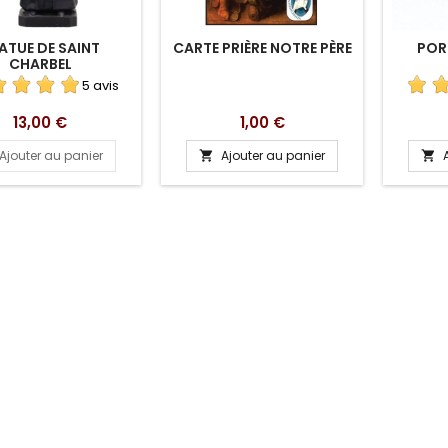
ATUE DE SAINT
CARTE PRIÈRE NOTRE PÈRE
PORT
CHARBEL
5 avis
Prix
Prix
13,00 €
1,00 €
Ajouter au panier
Ajouter au panier

