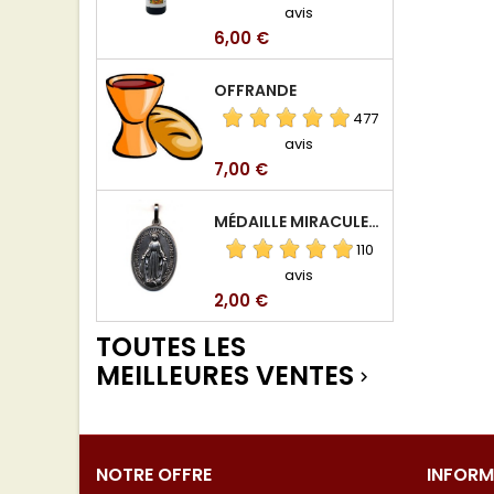
avis
Prix
6,00 €
OFFRANDE
477
avis
Prix
7,00 €
MÉDAILLE MIRACULEUSE DE VIERGE DE LA RUE DU BAC
110
avis
Prix
2,00 €
TOUTES LES
MEILLEURES VENTES

NOTRE OFFRE
INFORM