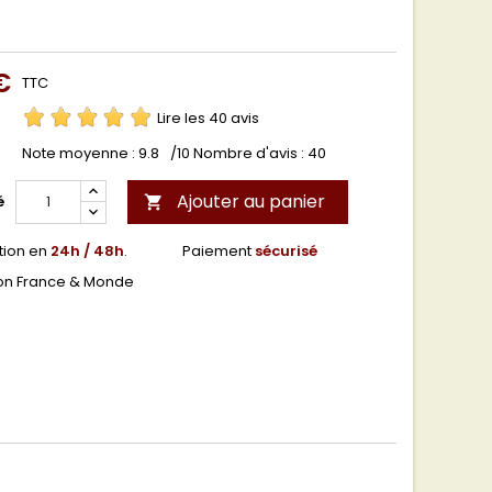
€
TTC
Lire les 40 avis
Note moyenne :
9.8
/10 Nombre d'avis :
40
Ajouter au panier
é

tion en
24h / 48h
.
Paiement
sécurisé
son France & Monde