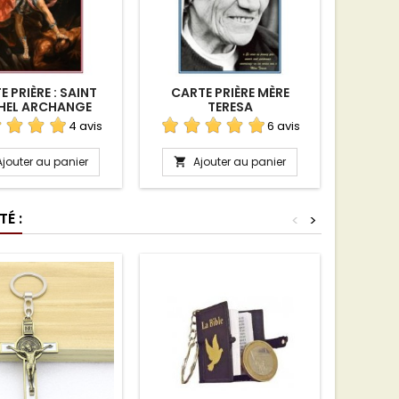
 PRIÈRE : SAINT
CARTE PRIÈRE MÈRE
CARTE-
HEL ARCHANGE
TERESA
BON
4 avis
6 avis
Ajouter au panier
Ajouter au panier
A


É :
<
>