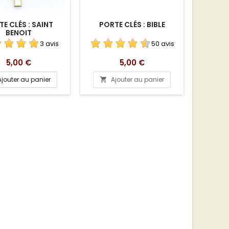
E CLÉS : SAINT
PORTE CLÉS : BIBLE
LIVRE
BENOIT
MO
3 avis
50 avis
Prix
Prix
5,00 €
5,00 €
Ajouter au panier
Ajouter au panier
A

