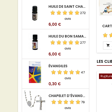
HUILE DE SAINT CHARBEL
272
avis
Prix
6,00 €
CART
HUILE DU BON SAMARITAIN
277

avis
Prix
6,00 €
LES CL
ÉVANGILES
47
Rupture
avis
Prix
0,30 €
CHAPELET D'ÉVANGÉLISATION
79
avis