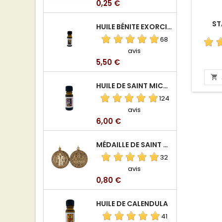
Prix
0,25 €
ST
HUILE BÉNITE EXORCISÉE
68
avis
Prix
5,50 €

HUILE DE SAINT MICHEL ARCHANGE
124
avis
Prix
6,00 €
MÉDAILLE DE SAINT BENOIT EN ALUMINIUM
32
avis
Prix
0,80 €
HUILE DE CALENDULA
41