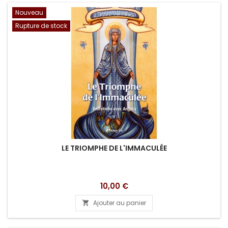
Nouveau
Rupture de stock
LE TRIOMPHE DE L'IMMACULÉE
Prix
10,00 €
Ajouter au panier
