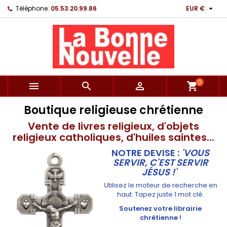

Téléphone:
05.53.20.99.86
EUR €
0



shopping_cart
Boutique religieuse chrétienne
Vente de livres religieux, d'objets
religieux catholiques, d'huiles saintes...
NOTRE DEVISE :
'VOUS
SERVIR, C'EST SERVIR
JÉSUS !'
Utilisez le moteur de recherche en
haut. Tapez juste 1 mot clé.
Soutenez votre librairie
chrétienne !