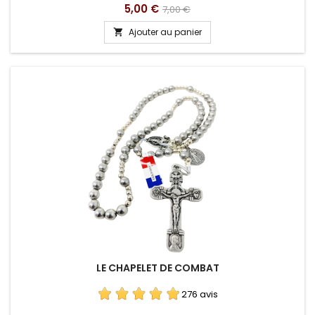
Prix
Prix
5,00 €
7,00 €
de
Ajouter au panier

base
LE CHAPELET DE COMBAT
276 avis