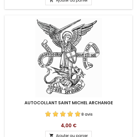
Ajouter au panier

base
AUTOCOLLANT SAINT MICHEL ARCHANGE
8 avis
Prix
4,00 €
Ajouter au panier
