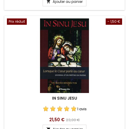
Ajouter au panier

Prix réduit
- 1,50 €
IN SINU JESU
1 avis
Prix
Prix
21,50 €
23,00 €
de