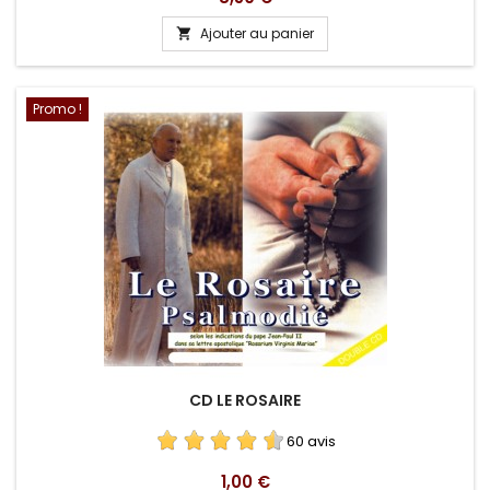
Ajouter au panier

Promo !
CD LE ROSAIRE
60 avis
Prix
1,00 €