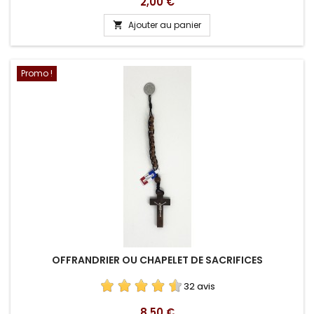
Prix
2,00 €
Ajouter au panier

Promo !
OFFRANDRIER OU CHAPELET DE SACRIFICES
32 avis
Prix
8,50 €