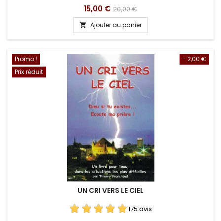
Prix
Prix
15,00 €
20,00 €
de
Ajouter au panier

base
Promo !
- 2,00 €
Prix réduit
UN CRI VERS LE CIEL
175 avis