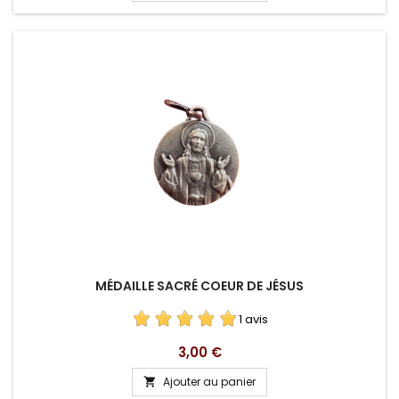
MÉDAILLE SACRÉ COEUR DE JÉSUS
1 avis
Prix
3,00 €
Ajouter au panier
