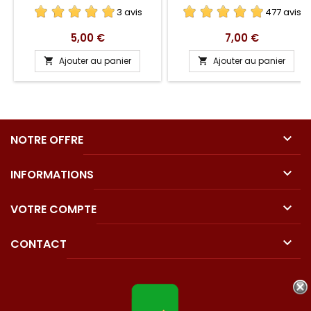
3 avis
477 avis
Prix
Prix
5,00 €
7,00 €
Ajouter au panier
Ajouter au panier



NOTRE OFFRE

INFORMATIONS

VOTRE COMPTE

CONTACT