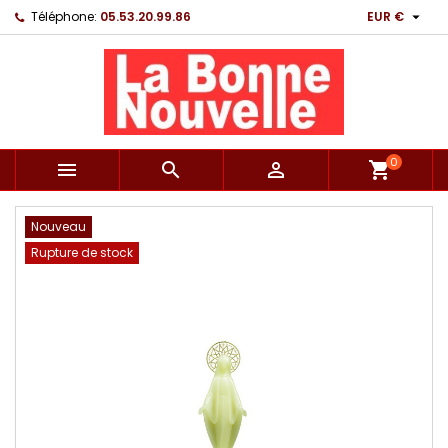

Téléphone:
05.53.20.99.86
EUR €
0



shopping_cart
Nouveau
Rupture de stock