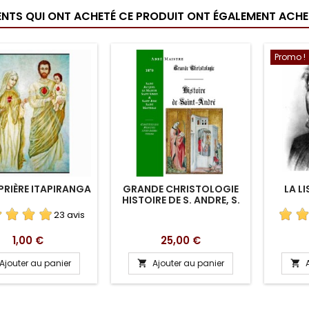
IENTS QUI ONT ACHETÉ CE PRODUIT ONT ÉGALEMENT ACHET
Promo !
PRIÈRE ITAPIRANGA
GRANDE CHRISTOLOGIE
LA LI
HISTOIRE DE S. ANDRE, S.
JACQUES LE MAJEUR, S.
23 avis
SIMON & S. JUDE, S.
MATTHIAS - ESR
Prix
Prix
1,00 €
25,00 €
Ajouter au panier
Ajouter au panier

