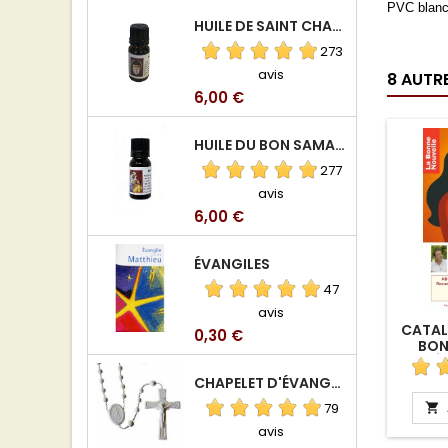
PVC blan
HUILE DE SAINT CHARBEL
273
avis
8 AUTR
Prix
6,00 €
HUILE DU BON SAMARITAIN
277
avis
Prix
6,00 €
ÉVANGILES
47
avis
CATAL
Prix
0,30 €
BON
TÉ
CHAPELET D'ÉVANGÉLISATION
79

avis