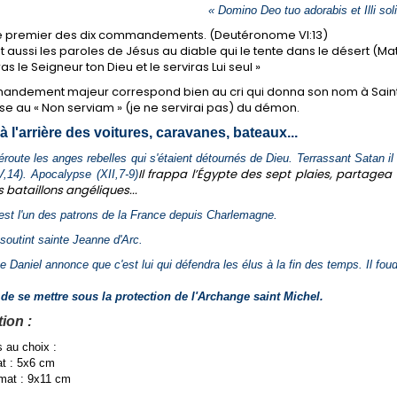
« Domino Deo tuo adorabis et Illi soli
le premier des dix commandements. (Deutéronome VI:13)
 aussi les paroles de Jésus au diable qui le tente dans le désert (Matthieu
s le Seigneur ton Dieu et le serviras Lui seul »
ndement majeur correspond bien au cri qui donna son nom à Saint Mi
e au « Non serviam » (je ne servirai pas) du démon.
 à l'arrière des voitures, caravanes, bateaux...
déroute les anges rebelles qui s'étaient détournés de Dieu. Terrassant Satan i
Il frappa l’Égypte des sept plaies, partagea
,14). Apocalypse (XII,7-9)
s bataillons angéliques...
est l'un des patrons de la France depuis Charlemagne.
t soutint sainte Jeanne d'Arc.
e Daniel annonce que c'est lui qui défendra les élus à la fin des temps. Il foud
 de se mettre sous la protection de l'Archange saint Michel.
ion :
s au choix :
at : 5x6 cm
mat : 9x11 cm