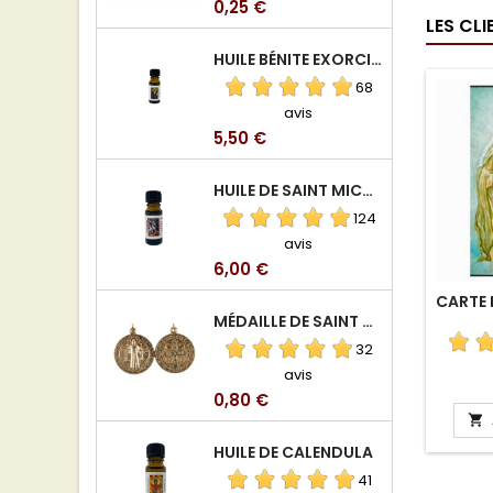
Prix
0,25 €
LES CL
HUILE BÉNITE EXORCISÉE
68
avis
Prix
5,50 €
HUILE DE SAINT MICHEL ARCHANGE
124
avis
Prix
6,00 €
CARTE 
MÉDAILLE DE SAINT BENOIT EN ALUMINIUM
32
avis
Prix
0,80 €

HUILE DE CALENDULA
41