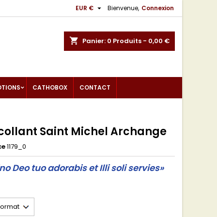

EUR €
Bienvenue,
Connexion
shopping_cart
Panier:
0
Produits - 0,00 €
OTIONS
CATHOBOX
CONTACT
collant Saint Michel Archange
ce
1179_0
o Deo tuo adorabis et Illi soli servies»