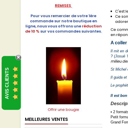
REMISES
C'est 
Pour vous remercier de votre 1ère
Ce sont
commande sur notre boutique en
adorera
ligne, nous vous offrons une
réduction
Ce comma
de 10 %
sur vos commandes suivantes.
en répons
A coller
Il mit en 
? (Josué V
milieu de
St Michel 
AVIS CLIENTS
Il guida e
Le prophèt
Il est bon
Descript
Offrir une bougie
• 2 format
Petit form
MEILLEURES VENTES
Grand For