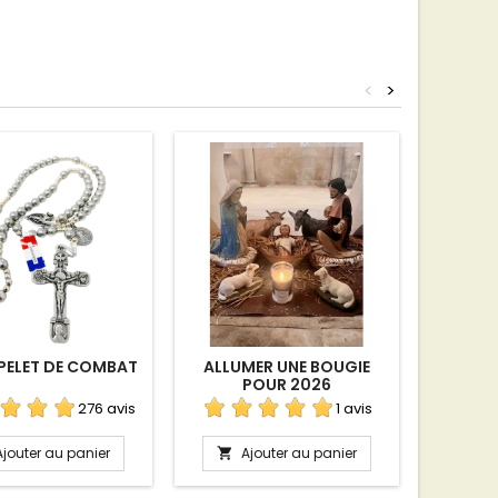
<
>
PELET DE COMBAT
ALLUMER UNE BOUGIE
CONSÉ
POUR 2026
276 avis
1 avis
Ajouter au panier
Ajouter au panier
A

