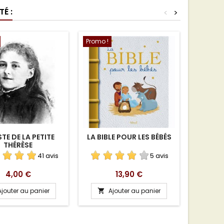
É :
<
>
Promo !
Rupture 
STE DE LA PETITE
LA BIBLE POUR LES BÉBÉS
CHAPEL
THÉRÈSE
P
41 avis
5 avis
Prix
Prix
4,00 €
13,90 €
Ajouter au panier
Ajouter au panier
A

