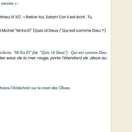
 servies » :
 IV.10) : « Retire-toi, Satan! Car il est écrit : Tu
chel "Mi Ka El" (Quis Ut Deus / Qui est comme Dieu ?)
l s'écria: "Mi Ka El" (lat. "Quis Ut Deus") : Qui est comme Dieu
 les eaux de la mer rouge, porte l’étendard de Jésus au
roiera l’Antéchrist sur le mont des Olives.