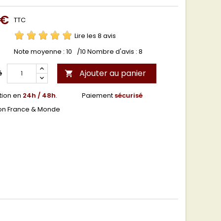
 €
TTC
Lire les 8 avis
Note moyenne :
10
/10 Nombre d'avis :
8
Ajouter au panier
é

tion en
24h / 48h
.
Paiement
sécurisé
son France & Monde