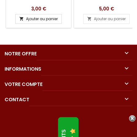
Prix
Prix
3,00 €
5,00 €
Ajouter au panier
Ajouter au panier



NOTRE OFFRE

INFORMATIONS

VOTRE COMPTE

CONTACT