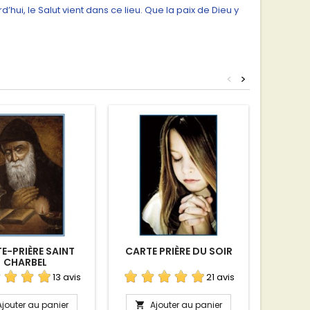
d’hui, le Salut vient dans ce lieu. Que la paix de Dieu y
<
>
E-PRIÈRE SAINT
CARTE PRIÈRE DU SOIR
M
CHARBEL
13 avis
21 avis
Ajouter au panier
Ajouter au panier
A

