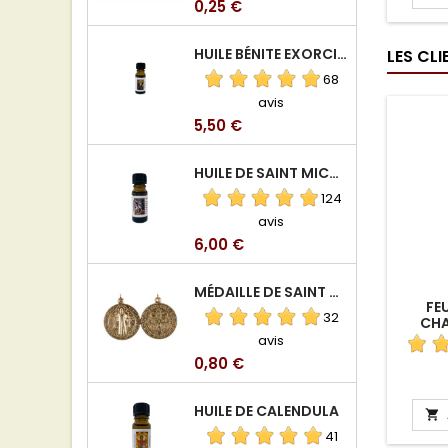
Prix
0,25 €
HUILE BÉNITE EXORCISÉE
LES CL
68
avis
Prix
5,50 €
HUILE DE SAINT MICHEL ARCHANGE
124
avis
Prix
6,00 €
MÉDAILLE DE SAINT BENOIT EN ALUMINIUM
FEU
32
CHA
MIC
avis
Prix
0,80 €
HUILE DE CALENDULA

41