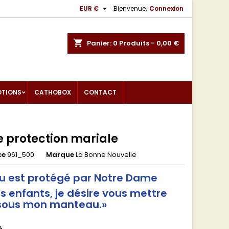

EUR €
Bienvenue,
Connexion
shopping_cart
Panier:
0
Produits - 0,00 €
OTIONS
CATHOBOX
CONTACT
e protection mariale
ce
961_500
Marque
La Bonne Nouvelle
eu est protégé par Notre Dame
s enfants, je désire vous mettre
sous mon manteau.»
é