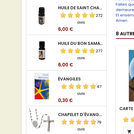
Faites que
HUILE DE SAINT CHARBEL
demeure 
Et ensemb
272
Amen
avis
Prix
6,00 €
8 AUTR
HUILE DU BON SAMARITAIN
277
avis
Prix
6,00 €
ÉVANGILES
47
avis
Prix
0,30 €
CARTE 
CHAPELET D'ÉVANGÉLISATION
79
avis
