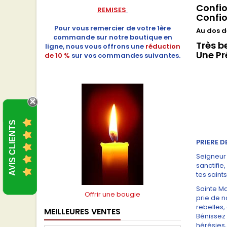
Confio
REMISES
Confio
Pour vous remercier de votre 1ère
Au dos d
commande sur notre boutique en
Très b
ligne, nous vous offrons une
réduction
Une Pr
de 10 %
sur vos commandes suivantes.
AVIS CLIENTS
PRIERE D
Seigneur 
sanctifie
tes saint
Sainte Ma
Offrir une bougie
prie de n
rebelles,
MEILLEURES VENTES
Bénissez 
hérésies,