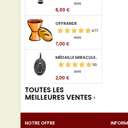
avis
Prix
6,00 €
OFFRANDE
477
avis
Prix
7,00 €
MÉDAILLE MIRACULEUSE DE VIERGE DE LA RUE DU BAC
110
avis
Prix
2,00 €
TOUTES LES
MEILLEURES VENTES

NOTRE OFFRE
INFORM