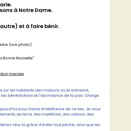
arie.
aisons à Notre Dame.
utre) et à faire bénir.
dre (voir photo)
"La Bonne Nouvelle"
ection mariale
x sur les habitants des maisons où ils entraient,
ici tes bénédictions et l'abondance de ta paix. Charge
ujourd’hui pour Dame et Maîtresse de ce lieu. Je vous
blements de terre, des maléfices, des voleurs, des
enez-leur la grâce d’éviter tout péché, ainsi que les