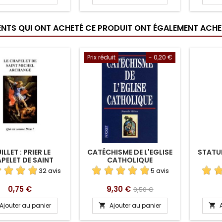
IENTS QUI ONT ACHETÉ CE PRODUIT ONT ÉGALEMENT ACHET
Prix réduit
- 0,20 €
ILLET : PRIER LE
CATÉCHISME DE L'EGLISE
STATU
PELET DE SAINT
CATHOLIQUE
HEL ARCHANGE
32 avis
5 avis
Prix
Prix
Prix
0,75 €
9,30 €
9,50 €
de
Ajouter au panier
Ajouter au panier


base