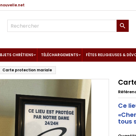
ouvelle.net

BJETS CHRÉTIENS
TÉLÉCHARGEMENTS
FÊTES RELIGIEUSES & DÉV
Carte protection mariale
Cart
Référen
Ce li
«Cher
tous 
Quantit