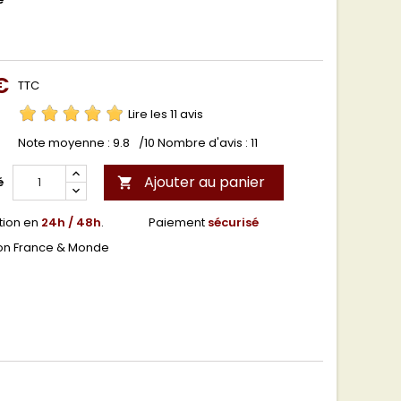
€
TTC
Lire les 11 avis
Note moyenne :
9.8
/10 Nombre d'avis :
11
Ajouter au panier
é

tion en
24h / 48h
.
Paiement
sécurisé
son France & Monde