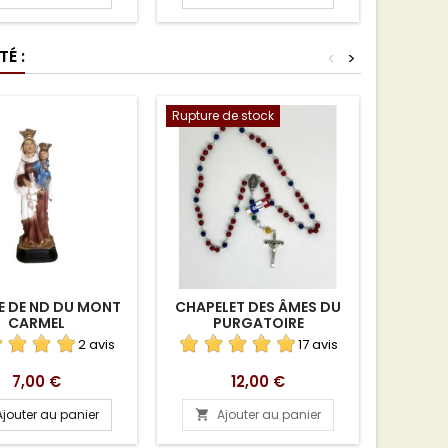
É :
<
>
Rupture de stock
E DE ND DU MONT
CHAPELET DES ÂMES DU
EAU B
CARMEL
PURGATOIRE
2 avis
17 avis
Prix
Prix
7,00 €
12,00 €
Ajouter au panier
Ajouter au panier
A

