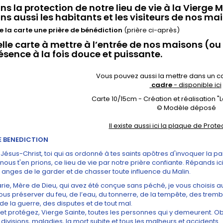
ns la protection de notre lieu de vie à la Vierge M
ns aussi les habitants et les visiteurs de nos m
e la carte une prière de bénédiction
(prière ci-après)
elle carte à mettre à l’entrée de nos maisons (ou a
ésence à la fois douce et puissante.
Vous pouvez aussi la mettre dans un ca
cadre
- disponible ici
Carte 10/15cm - Création et réalisation 
© Modèle déposé
Il existe aussi ici la plaque de Prot
E BENEDICTION
Jésus-Christ, toi qui as ordonné à tes saints apôtres d'invoquer la pai
, nous t'en prions, ce lieu de vie par notre prière confiante. Répands 
s anges de le garder et de chasser toute influence du Malin.
rie, Mère de Dieu, qui avez été conçue sans péché, je vous choisis a
ous préserver du feu, de l’eau, du tonnerre, de la tempête, des trem
 de la guerre, des disputes et de tout mal.
et protégez, Vierge Sainte, toutes les personnes qui y demeurent. Obt
 divisions, maladies, la mort subite et tous les malheurs et accidents.