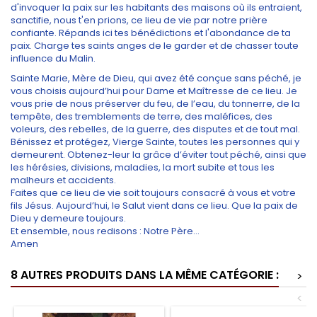
d'invoquer la paix sur les habitants des maisons où ils entraient,
sanctifie, nous t'en prions, ce lieu de vie par notre prière
confiante. Répands ici tes bénédictions et l'abondance de ta
paix. Charge tes saints anges de le garder et de chasser toute
influence du Malin.
Sainte Marie, Mère de Dieu, qui avez été conçue sans péché, je
vous choisis aujourd’hui pour Dame et Maîtresse de ce lieu. Je
vous prie de nous préserver du feu, de l’eau, du tonnerre, de la
tempête, des tremblements de terre, des maléfices, des
voleurs, des rebelles, de la guerre, des disputes et de tout mal.
Bénissez et protégez, Vierge Sainte, toutes les personnes qui y
demeurent. Obtenez-leur la grâce d’éviter tout péché, ainsi que
les hérésies, divisions, maladies, la mort subite et tous les
malheurs et accidents.
Faites que ce lieu de vie soit toujours consacré à vous et votre
fils Jésus. Aujourd’hui, le Salut vient dans ce lieu. Que la paix de
Dieu y demeure toujours.
Et ensemble, nous redisons : Notre Père…
Amen
8 AUTRES PRODUITS DANS LA MÊME CATÉGORIE :
>
<