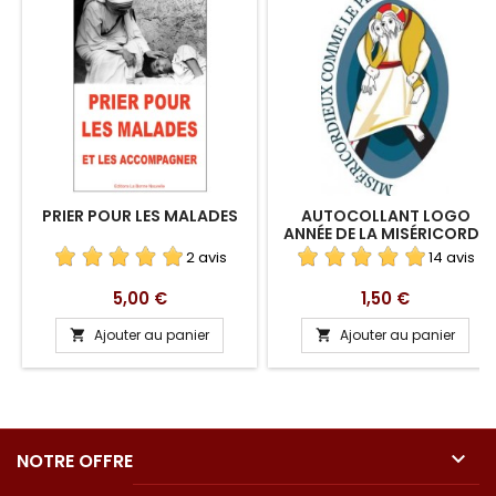
PRIER POUR LES MALADES
AUTOCOLLANT LOGO
ANNÉE DE LA MISÉRICORDE
2 avis
14 avis
Prix
Prix
5,00 €
1,50 €
Ajouter au panier
Ajouter au panier



NOTRE OFFRE