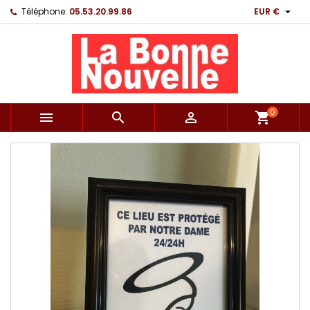

Téléphone:
05.53.20.99.86
EUR €
0



shopping_cart